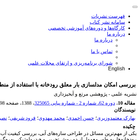
فهرست نشریات
سامانه نشر کتاب
کارگاه‌ها و دوره‌های آموزشی تخصصی
درباره ما
درباره ما
تماس با ما
شورای برنامه‌ریزی و ارتقای مجلات علمی
English
بررسی امکان مدلسازی بار معلق رودخانه با استفاده از منط
نشریه علمی - پژوهشی مرتع و آبخیزداری
مقاله 10
،
دوره 62، شماره 2 - شماره پیاپی 325065
، 1388
، صفحه
98
نویسندگان
بهارک معتمدوزیری
؛
حسن احمدی
؛
محمد مهدوی
؛
فرود شریفی
؛
نصرا
چکیده
یکی از مهم‌ترین مسائل در طراحی سازه‌های آبی، بررسی کیفیت آب، ت
رودخانه‌ها، به طور معمول از دو روش تجربی و هیدرولوژیکی بهره‌گی