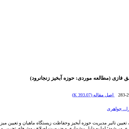
ق فازی (مطالعه موردی: حوزه آبخیز زنجانرود)
283-2
اصل مقاله (
393.07 K
)
... جواهری
عیین تاثیر مدیریت حوزه آبخیز وحفاظت زیستگاه ماهیان و تعیین میزا
ری می‌شود؛ اما به دلیل بیشماری و ضرورت اصلاح روش‌های تجربی و نی