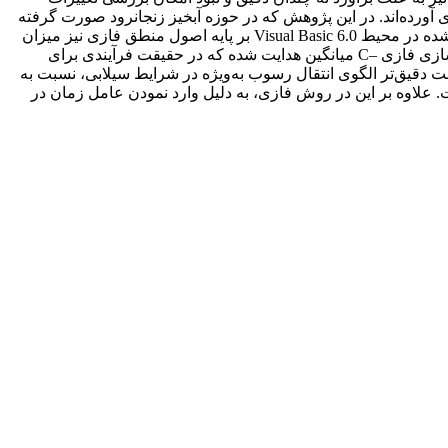
رده‌اند. در این پژوهش که در حوزه آبخیز زنجانرود صورت گرفته
است، ضمن برآورد رسوب معلق ایستگاه هیدرومتری سرچم با دو روش معمول هیدرولوژیکی USBR و FAO، با بهره‌گیری از مدل طراحی شده در محیط Visual Basic 6.0 بر پایه اصول منطق فازی نیز میزان
رسوب معلق ایستگاه یاد شده برآورد شده است. به منظور محاسبه میزان رسوبات حمل شده با بهره‌گیری از روش فازی، از فرآیند خوشه‌سازی فازی –C میانگین هدایت شده که در حقیقت فرآیندی برای
دقیق‌تر الگوی انتقال رسوب به‌ویژه در شرایط سیلابی، نسبت به
شته است. علاوه بر این در روش فازی، به دلیل وارد نمودن عامل زمان در