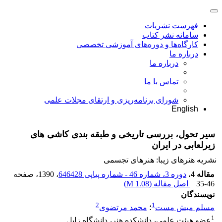
فهرست نشریات
سامانه نشر کتاب
کارگاه‌ها و دوره‌های آموزشی تخصصی
درباره ما
درباره ما
تماس با ما
شورای برنامه‌ریزی و ارتقای مجلات علمی
English
سیر تحول، بررسی تاریخی و طبقه بندی کاشی های
زیرلعابی در ایران
نشریه هنرهای زیبا: هنرهای تجسمی
مقاله 4
،
دوره 3، شماره 46 - شماره پیاپی 646428
، 1390
، صفحه
35-46
اصل مقاله (
1.08 M
)
نویسندگان
2
1
مسلم میش مست
؛
محمد مرتضوی
1
عضو هیئت علمی، دانشکده هنر، دانشگاه زابل