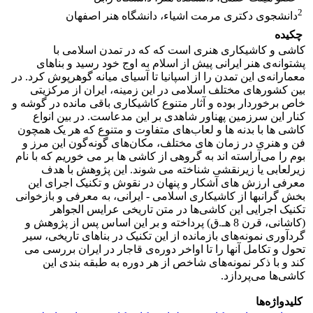
2
دانشجوی دکتری مرمت اشیاء، دانشگاه هنر اصفهان
چکیده
کاشی و کاشیکاری هنری است که که در تمدن اسلامی با
پشتوانه‌ی هنر ایرانی پیش از اسلام به اوج خود رسید و بناهای
معمارانه‌ی این تمدن را از اسپانیا تا آسیای میانه گوهرپوش کرد. در
بین کشورهای مختلف اسلامی در این زمینه، ایران از مرکزیتی
خاص برخوردار بوده و آثار متنوع کاشیکاری باقی مانده در گوشه و
کنار این سرزمین پهناور شاهدی بر این مدعاست. در بین انواع
کاشی ها با بدنه ها و لعاب‌های متفاوت و متنوع که هر یک همچون
فن و هنری در زمان های مختلف، مکان‌های گونه‌گون این مرز و
بوم را می‌آراسته اند به گروهی از کاشی ها بر می خوریم که با نام
زیرلعابی یا زیرنقشی شناخته می شوند. این پژوهش با هدف
معرفی ارزش های آشکار و پنهان در نقوش و تکنیک اجرای این
بخش گرانبها از کاشیکاری اسلامی - ایرانی، به معرفی و بازخوانی
تکنیک اجرایی این کاشی‌ها در متن تاریخی عرایس الجواهر
(کاشانی، قرن 8 هـ.ق) پرداخته و بر این اساس پس از پژوهش و
گردآوری نمونه‌های بازمانده از این تکنیک در بناهای تاریخی، سیر
تحول و تکامل آنها را تا اواخر دوره‌ی قاجار در ایران بررسی می
کند و با ذکر نمونه‌های شاخص از هر دوره به طبقه بندی این
کاشی‌ها می‌پردازد.
کلیدواژه‌ها