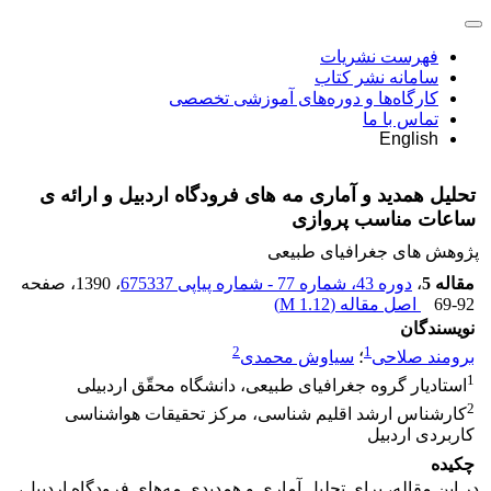
فهرست نشریات
سامانه نشر کتاب
کارگاه‌ها و دوره‌های آموزشی تخصصی
تماس با ما
English
تحلیل همدید و آماری مه های فرودگاه اردبیل و ارائه ی
ساعات مناسب پروازی
پژوهش های جغرافیای طبیعی
مقاله 5
،
دوره 43، شماره 77 - شماره پیاپی 675337
، 1390
، صفحه
69-92
اصل مقاله (
1.12 M
)
نویسندگان
2
1
برومند صلاحی
؛
سیاوش محمدی
1
استادیار گروه جغرافیای طبیعی، دانشگاه محقّق اردبیلی
2
کارشناس ارشد اقلیم شناسی، مرکز تحقیقات هواشناسی
کاربردی اردبیل
چکیده
در این مقاله، برای تحلیل آماری و همدیدی مه‌های فرودگاه اردبیل،