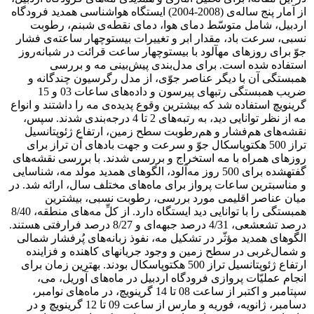
از آمار پنج ساله‌ی (2008-2004) ایستگاه هواشناسی همدید فرودگاه
اردبیل، شامل متوسّط دمای هوا، دمای نقطه‌ی شبنم، رطوبت
نسبی، سرعت باد، مقدار ابر و تغییرات بیست‎وچهار ساعته‌ی فشار
جوّ برای روزهای مه‎آلود با بیست‎وچهار ساعت قرائت در شبانه‌روز
استفاده شده است. برای مدل‌بندی پیش‌بینی مه و بررسی
همبستگی آن با دیگر عناصر جوّی، از مدل رگرسیون چندگانه و
ضریب همبستگی رتبه‎ای پیرسون و داده‌های ساعات 03 و 15
گرینویچ استفاده شد که بیشترین وقوع پدیده‌ی مه را داشتند و انواع
مه از نظر توانایی دید، به رتبه‌های 2 تا 4 درجه‌بندی شدند. سپس،
نقشه‌های هم‌فشار و هم‌رطوبت سطح زمین، ارتفاع ژئوپتانسیل
تراز 500 هکتوپاسکال جوّ و سرعت و جهت بادهای آن تراز برای
روزهای همراه با مه استخراج و بررسی شدند. با بررسی نقشه‌های
گفته‎شده برای 500 روز مه‌آلود، الگوهای همدید مولّد مه، شناسایی
و مناسب‎ترین ساعات پرواز برای ماه‌های مختلف سال، ارائه شد. در
میان عناصر اقلیمی مورد بررسی، رطوبت نسبی، بیشترین
همبستگی را با توانایی دید ایستگاه دارد. از کلِّ مه‌های منطقه، 8/40
درصد تشعشعی، 4/31 درصد جبهه‌ای و 8/27 درصد فرارفتی هستند.
الگوهای همدید مؤثّر در تشکیل مه، نفوذ زبانه‌های پُرفشار شمالی
و شمال‌غربی در سطح زمین و وجود جریان‎های کاهنده و فزاینده
ارتفاع ژئوپتانسیل تراز 500 هکتوپاسکال بودند. بهترین زمان برای
انجام عملیّات پروازی فرودگاه اردبیل در ماه‌های آوریل، می،
سپتامبر و اکتبر از ساعت 08 تا 14 گرینویچ، در ماه‌های نوامبر،
دسامبر، ژانویه، فوریه و مارس از ساعت 09 تا 12 گرینویچ و در