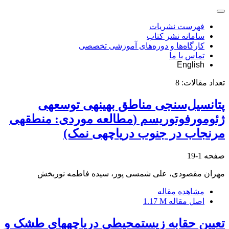
فهرست نشریات
سامانه نشر کتاب
کارگاه‌ها و دوره‌های آموزشی تخصصی
تماس با ما
English
تعداد مقالات:
8
پتانسیل‌سنجی مناطق بهینه‎ی توسعه‎ی
ژئومورفوتوریسم (‎مطالعه موردی: منطقه‎ی
مرنجاب در جنوب دریاچه‎ی نمک)
صفحه
1-19
مهران مقصودی، علی شمسی پور، سیده فاطمه نوربخش
مشاهده مقاله
اصل مقاله
1.17 M
تعیین حقابه زیست‎محیطی دریاچه‎های طشک و