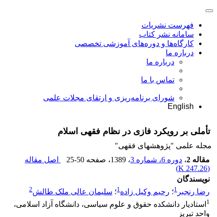
فهرست نشریات
سامانه نشر کتاب
کارگاه‌ها و دوره‌های آموزشی تخصصی
درباره ما
درباره ما
تماس با ما
شورای برنامه‌ریزی و ارتقای مجلات علمی
English
تأملی بر رویکرد فازی در نظام فقهی اسلام
مجله علمی "پژوهشهای فقهی"
مقاله 2
،
دوره 6، شماره 3
، 1389
، صفحه
25-50
اصل مقاله
)
247.26 K
(
نویسندگان
2
1
1
رضا رنجبر
؛
رحیم وکیل زاده
؛
سلیمان عالی ملک طالش
1
استادیار دانشکده حقوق و علوم سیاسی، دانشگاه آزاد اسلامی،
واحد تبریز