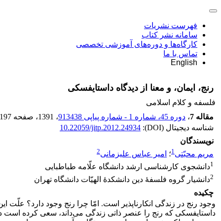
فهرست نشریات
سامانه نشر کتاب
کارگاه‌ها و دوره‌های آموزشی تخصصی
تماس با ما
English
رنج، ایمان، و معنا از دیدگاه داستایفسکی
فلسفه و کلام اسلامی
مقاله 7
،
دوره 45، شماره 1 - شماره پیاپی 913438
، 1391
، صفحه
-197
شناسه دیجیتال (DOI):
10.22059/jitp.2012.24934
نویسندگان
2
1
مریم محبّتی
؛
امیر عباس علیزمانی
1
دانشجوی کارشناسی ارشد دانشگاه علّامه طباطبایی
2
دانشیار گروه فلسفۀ دین دانشکدۀ الهیّات دانشگاه تهران
چکیده
وجود رنج در زندگی انکارناپذیر است. امّا چرا رنج وجود دارد؟ علّت ا
داستایفسکی که رنج را عنصر ذاتی زندگی می‌داند، سعی کرده است در 