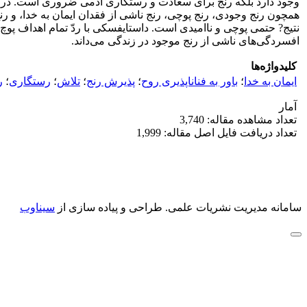
وجود دارد بلکه رنج برای سعادت و رستگاری آدمی ضروری است. در ا
همچون رنج وجودی، رنج پوچی، رنج ناشی از فقدان ایمان به خدا، و رن
نتیج? حتمی پوچی و ناامیدی است. داستایفسکی با ردّ تمام اهداف پوچ 
افسردگی‌های ناشی از رنج موجود در زندگی می‌داند.
کلیدواژه‌ها
ایمان به خدا
؛
باور به فناناپذیری روح
؛
پذیرش رنج
؛
تلاش
؛
رستگاری
؛
ر
آمار
تعداد مشاهده مقاله: 3,740
تعداد دریافت فایل اصل مقاله: 1,999
سامانه مدیریت نشریات علمی.
طراحی و پیاده سازی از
سیناوب