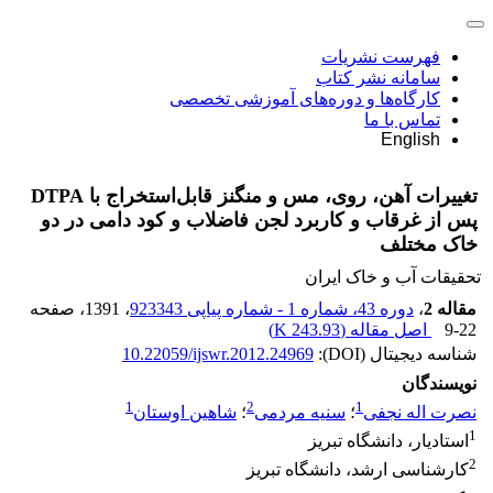
فهرست نشریات
سامانه نشر کتاب
کارگاه‌ها و دوره‌های آموزشی تخصصی
تماس با ما
English
تغییرات آهن، روی، مس و منگنز قابل‌استخراج با DTPA
پس از غرقاب و کاربرد لجن فاضلاب و کود دامی در دو
خاک مختلف
تحقیقات آب و خاک ایران
مقاله 2
،
دوره 43، شماره 1 - شماره پیاپی 923343
، 1391
، صفحه
9-22
اصل مقاله (
243.93 K
)
شناسه دیجیتال (DOI):
10.22059/ijswr.2012.24969
نویسندگان
1
2
1
نصرت اله نجفی
؛
سنیه مردمی
؛
شاهین اوستان
1
استادیار، دانشگاه تبریز
2
کارشناسی ارشد، دانشگاه تبریز