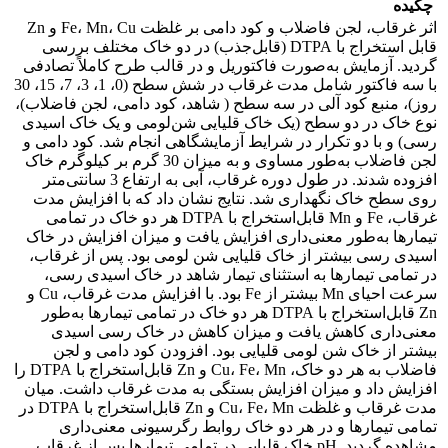
چکیده
اثر غرقاب، لجن فاضلاب و کود دامی بر غلظت Fe، Mn، Cu و Zn
قابل‌ استخراج با DTPA (قابل‌جذب) در دو خاک مختلف بررسی
گردید. آزمایش به‌صورت فاکتوریل و در قالب طرح کاملاً تصادفی
با سه فاکتور شامل مدت غرقاب در شش سطح (0، 1، 3، 7، 15، 30
روز)، منبع کود آلی در سه سطح ( شاهد، کود دامی، لجن فاضلاب)،
نوع خاک در دو سطح ‌(یک خاک قلیایی شن‌لومی و یک خاک اسیدی
رسی) و با دو تکرار در شرایط آزمایشگاهی انجام شد. کود دامی و
لجن فاضلاب به‌طور مساوی و به میزان 30 گرم بر کیلوگرم خاک
افزوده شدند. در طول دوره غرقاب، آبی به ارتفاع 3 سانتی‌متر
روی سطح خاک نگهداری شد. نتایج نشان داد که با افزایش مدت
غرقاب، Fe و Mn قابل‌استخراج با DTPA هر دو خاک در تمامی
تیمارها به‌طور معنی‌داری افزایش یافت و میزان افزایش در خاک
اسیدی رسی بیشتر از خاک قلیایی شن لومی بود. پس از غرقاب،
در تمامی تیمارها به استثنای تیمار شاهد در خاک اسیدی رسی،
سرعت احیای Mn بیشتر از Fe بود. با افزایش مدت غرقاب، Cu و
Zn قابل‌استخراج با DTPA هر دو خاک در تمامی تیمارها به‌طور
معنی‌داری کاهش یافت و میزان کاهش در خاک رسی اسیدی
بیشتر از خاک شن لومی قلیایی بود. افزودن کود دامی و لجن
فاضلاب به هر دو خاک، Cu، Fe، Mn و Zn قابل‌استخراج با DTPA را
افزایش داد و میزان افزایش بستگی به مدت غرقاب داشت. میان
مدت غرقاب و غلظت Cu، Fe، Mn و Zn قابل‌استخراج با DTPA در
تمامی تیمارها و در هر دو خاک روابط رگرسیونی معنی‌داری
مشاهده گردید. pH خاک قلیایی در تمامی تیمارها پس از غرقاب