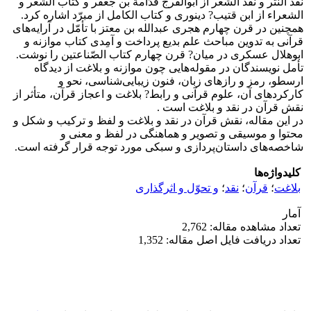
نقد النثر و نقد الشعر از ابوالفَرج قُدَامة بن جعفر و کتاب الشعر و
الشعراء از ابن قتیب? دینوری و کتاب الکامل از مبرّد اشاره کرد.
همچنین در قرن چهارم هجری عبدالله بن معتز با تأمّل در آرایه‌های
قرآنی به تدوین مباحث علم بدیع پرداخت و آمِدی کتاب موازنه و
ابوهلال عسکری در میان? قرن چهارم کتاب الصّناعتین را نوشت.
تأمل نویسندگان در مقوله‌هایی چون موازنه و بلاغت از دیدگاه
ارسطو، رمز و رازهای زبان، فنون زیبایی‌شناسی، نحو و
کارکردهای آن، علوم قرآنی و رابط? بلاغت و اعجاز قرآن، متأثر از
نقش قرآن در نقد و بلاغت است .
در این مقاله، نقش قرآن در نقد و بلاغت و لفظ و ترکیب و شکل و
محتوا و موسیقی و تصویر و هماهنگی در لفظ و معنی و
شاخصه‌های داستان‌پردازی و سبکی مورد توجه قرار گرفته است.
کلیدواژه‌ها
بلاغت
؛
قرآن
؛
نقد
؛
و تحوّل و اثرگذاری
آمار
تعداد مشاهده مقاله: 2,762
تعداد دریافت فایل اصل مقاله: 1,352