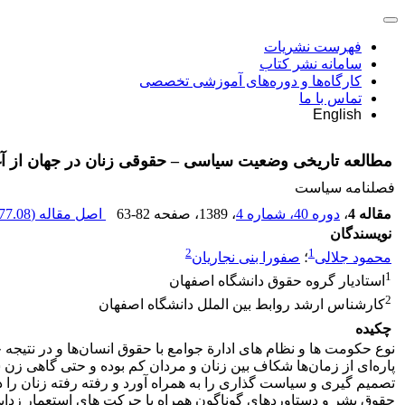
فهرست نشریات
سامانه نشر کتاب
کارگاه‌ها و دوره‌های آموزشی تخصصی
تماس با ما
English
مطالعه تاریخی وضعیت سیاسی – حقوقی زنان در جهان از آغا
فصلنامه سیاست
مقاله 4
،
دوره 40، شماره 4
، 1389
، صفحه
63-82
اصل مقاله (
77.08 K
نویسندگان
2
1
محمود جلالی
؛
صفورا بنی نجاریان
1
استادیار گروه حقوق دانشگاه اصفهان
2
کارشناس ارشد روابط بین الملل دانشگاه اصفهان
چکیده
نوع حکومت ها و نظام های ادارة جوامع با حقوق انسان‌ها و در نتیجه 
پاره‌ای از زمان‌ها شکاف بین زنان و مردان کم بوده و حتی گاهی زن
تصمیم گیری و سیاست گذاری را به همراه آورد و رفته رفته زنان را د
حقوق بشر و دستاوردهای گوناگون همراه با حرکت های استعمار زدایی،