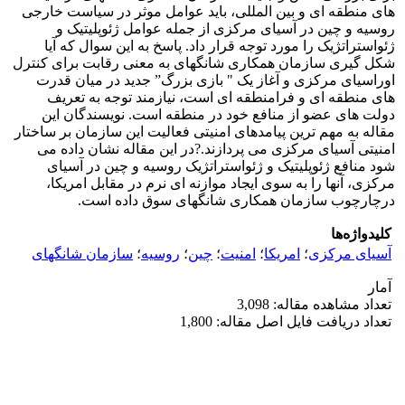
های منطقه ای و بین المللی، باید عوامل موثر در سیاست خارجی
روسیه و چین در آسیای مرکزی از جمله عوامل ژئوپلیتیک و
ژئواستراتژیک را مورد توجه قرار داد. پاسخ به این سوال که آیا
شکل گیری سازمان همکاری شانگهای به معنی رقابت برای کنترل
اوراسیای مرکزی و آغاز یک " بازی بزرگ” جدید در میان قدرت
های منطقه ای و فرامنطقه ای است، نیازمند توجه به تعریف
دولت های عضو از منافع خود در منطقه است. نویسندگان این
مقاله به مهم ترین پیامدهای امنیتی فعالیت این سازمان بر ساختار
امنیتی آسیای مرکزی می پردازند.?در این مقاله نشان داده می
شود منافع ژئوپلیتیک و ژئواستراتژیک روسیه و چین در آسیای
مرکزی، آنها را به سوی ایجاد موازنه ای نرم در مقابل امریکا،
درچارچوب سازمان همکاری شانگهای سوق داده است.
کلیدواژه‌ها
آسیای مرکزی
؛
امریکا
؛
امنیت
؛
چین
؛
روسیه
؛
سازمان شانگهای
آمار
تعداد مشاهده مقاله: 3,098
تعداد دریافت فایل اصل مقاله: 1,800