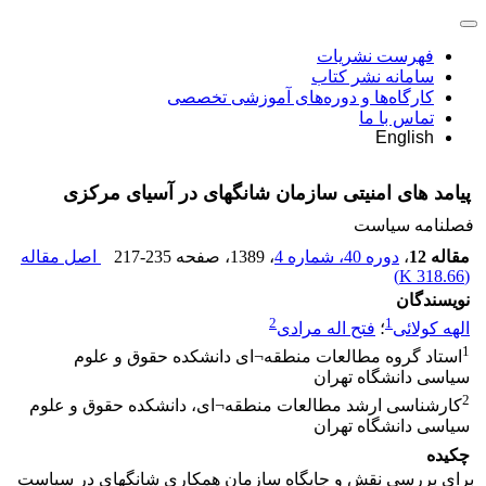
فهرست نشریات
سامانه نشر کتاب
کارگاه‌ها و دوره‌های آموزشی تخصصی
تماس با ما
English
پیامد های امنیتی سازمان شانگهای در آسیای مرکزی
فصلنامه سیاست
مقاله 12
،
دوره 40، شماره 4
، 1389
، صفحه
217-235
اصل مقاله
)
318.66 K
(
نویسندگان
2
1
الهه کولائی
؛
فتح اله مرادی
1
استاد گروه مطالعات منطقه¬ای دانشکده حقوق و علوم
سیاسی دانشگاه تهران
2
کارشناسی ارشد مطالعات منطقه¬ای، دانشکده حقوق و علوم
سیاسی دانشگاه تهران
چکیده
برای بررسی نقش و جایگاه سازمان همکاری شانگهای در سیاست