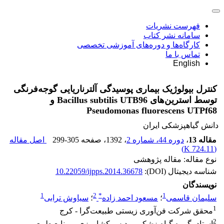
فهرست نشریات
سامانه نشر کتاب
کارگاه‌ها و دوره‌های آموزشی تخصصی
تماس با ما
English
کنترل بیولوژیک بیماری‌ پوسیدگی آلترناریایی گوجه‌فرنگی
توسط استرین‌های Bacillus subtilis UTB96 و
Pseudomonas fluorescens UTPf68
دانش گیاهپزشکی ایران
مقاله 13
،
دوره 44، شماره 2
، 1392
، صفحه
299-305
اصل مقاله
)
724.11 K
(
نوع مقاله: مقاله پژوهشی
شناسه دیجیتال (DOI):
10.22059/ijpps.2014.36678
نویسندگان
1
2
*
1
سلیمان قاسمی
؛
مسعود احمد زاده
؛
سیاوش ترابی
1
محقق شرکت فن‌آوری زیستی طبیعت‌گرا - کرج
2
استاد، گروه گیاه‌پزشکی پردیس کشاورزی و منابع طبیعی