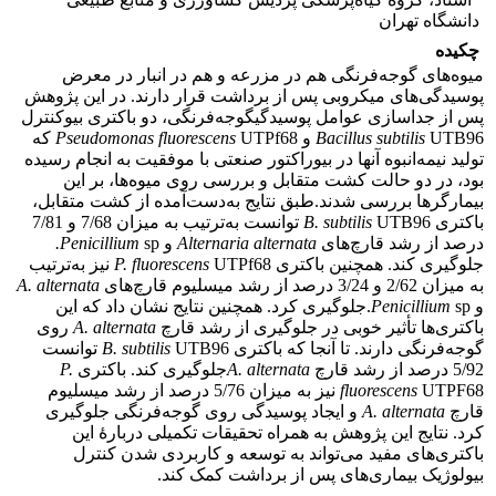
دانشگاه تهران
چکیده
میوه‌های گوجه‌فرنگی هم در مزرعه و هم در انبار در معرض
پوسیدگی‌های میکروبی پس از برداشت قرار دارند. در این پژوهش
پس از جداسازی عوامل پوسیدگیگوجه‌فرنگی، دو باکتری بیوکنترل
UTB96 و
Bacillus subtilis
Pseudomonas fluorescens
UTPf68 که
تولید نیمه‌انبوه آنها در بیوراکتور صنعتی با موفقیت به انجام رسیده
بود، در دو حالت کشت متقابل و بررسی روی میوه‌ها، بر این
بیمارگرها بررسی شدند.طبق نتایج به‌دست‌آمده از کشت متقابل،
باکتری
B. subtilis
UTB96 توانست به‌ترتیب به میزان 7/68 و 7/81
درصد از رشد قارچ‌های
Alternaria alternata
و
sp
Penicillium
.
جلوگیری کند. همچنین باکتری
P. fluorescens
UTPf68 نیز به‌ترتیب
به میزان 2/62 و 3/24 درصد از رشد میسلیوم قارچ‌های
A. alternata
و
Penicillium
sp.جلوگیری کرد. همچنین نتایج نشان داد که این
باکتری‌ها تأثیر خوبی در جلوگیری از رشد قارچ
A. alternata
روی
گوجه‌فرنگی دارند. تا آنجا که باکتری
B. subtilis
UTB96 توانست
5/92 درصد از رشد قارچ
A. alternata
جلوگیری کند. باکتری
P.
fluorescens
UTPF68 نیز به میزان 5/76 درصد از رشد میسلیوم
قارچ‌
A. alternata
و ایجاد پوسیدگی روی گوجه‌فرنگی جلوگیری
کرد. نتایج این پژوهش به همراه تحقیقات تکمیلی‌ دربارۀ این
باکتری‌های مفید می‌تواند به توسعه و کاربردی شدن کنترل
بیولوژیک بیماری‌های پس ‌از‌ برداشت کمک کند.