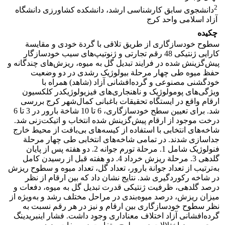
2
دانشجوی سابق کارشناسی ارشد، دانشکده کشاورزی دانشگاه
آزاد اسلامی واحد کرج‌
چکیده
‌سطوح خودسازگاری از طریق تلاقی با گردة خودی و مقایسة
کارایی ژنتیکی 48 رقم تجارتی و ژنوتیپ‌های سیب خودسازگار
پیش‌گزینش شده در فرایند تبدیل گل به میوه، ریزش‌های چندگانه و
حفظ میوه طی چهار مرحلة بیولوژیک رشدی در دو وضعیت
خودگشنی مصنوعی و گرده‌افشانی آزاد (شاهد) همراه با
ویژگی‌های پومولوژیک و ناهنجاری‌های فیزیولوژیکدر کلکسیون
ارقام واقع در ایستگاه تحقیقات باغبانی کمال‌شهر کرج بررسی
شد. برای تعیین سطح خودسازگاری، 6 تا 10 شاخة بارور در 3 تا 6
درخت موجود از ارقام پیش‌گزینش شده انتخاب و اتیکت‌زنی شد.
شاخه‌های انتخابی با استفاده از کیسه‌های بی‌بافت از محیط خارج
جداسازی شدند. در تمامی شاخه‌های انتخابی طی چهار مرحلة
فنولوژیک شامل 1. مرحلة تورم جوانه 2. دو هفته پس از پایان
گلدهی 3. مرحلة ریزش خرداد 4. دو هفته قبل از رسیدن کامل
به‌ترتیب از تعداد جوانة بارور، تعداد گل، تعداد میوه و سطوح ریزش
در شاخه رکوردگیری شد. نتایج نشان داد که بین ارقام از نظر
درصد گلدهی، ظرفیت ژنتیکی قدرت تبدیل گل به میوه، دفعات و
میزان ریزش، درصد میوه‌بندی در مراحل مختلف رشد و به‌ویژه از
نظر سطوح خودسازگاری بین ارقام و نیز در هر رقم نسبت به
گرده‌افشانی آزاد اختلاف معناداری وجود داشت. فشار اینبریدینگ