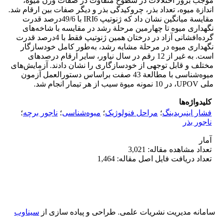
موجب بروز اختلالات در سطوح متفاوت در صفات وزن میوه،
اندازة میوه، تعداد بذر، چروکیدگی بذر و دیگر صفات بین ارقام شد.
مقایسة میانگین نشان داد که ژنوتیپ IRI6 با 49/6‌درصد قدرت
نگهداری میوه تا چهارمین مرحلة رشد در مقایسه با شاخه‌های
گرده‌افشانی آزاد در درختان همین ژنوتیپ فقط با 4‌درصد قدرت
نگهداری میوه در مرحلة مشابه رشد، به‌طور کامل خودسازگار
است. به غیر از 12 رقم در سال نیاور، سایر ارقام درصد‌های
مختلف و قابل توجهی از خود‌سازگاری را نشان دادند. آزمایش‌های
میوه‌شناسی با مطالعة 43 صفت بر‌اساس دستورالعمل آزمون
ملی UPOV، در 10 نمونه میوة سیب از هر تیمار انجام شد.
کلیدواژه‌ها
فشار اینبریدینگ
؛
مراحل فنولوژیک
؛
میوه‌شناسی
؛
ناجور برچه
؛
ناجور بذر
آمار
تعداد مشاهده مقاله: 3,021
تعداد دریافت فایل اصل مقاله: 1,464
سامانه مدیریت نشریات علمی.
طراحی و پیاده سازی از
سیناوب