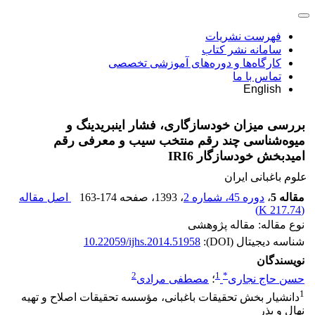
فهرست نشریات
سامانه نشر کتاب
کارگاه‌ها و دوره‌های آموزشی تخصصی
تماس با ما
English
بررسی میزان خودسازگاری، فشار اینبریدینگ و
میوه‌شناسی چند رقم منتخب سیب و معرفی رقم
امیدبخش خودسازگار IRI6
علوم باغبانی ایران
مقاله 5
،
دوره 45، شماره 2
، 1393
، صفحه
163-174
اصل مقاله
)
217.74 K
(
نوع مقاله: مقاله پژوهشی
شناسه دیجیتال (DOI):
10.22059/ijhs.2014.51958
نویسندگان
2
1
*
حسن حاج نجاری
؛
مصطفی مرادی
1
دانشیار بخش تحقیقات باغبانی، مؤسسه تحقیقات اصلاح و تهیه
نهال و بذر