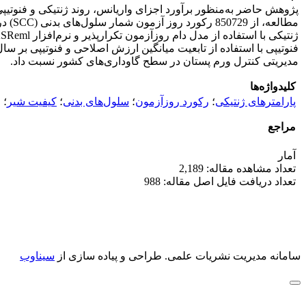
فنوتیپی با استفاده از تابعیت میانگین ارزش اصلاحی و فنوتیپی بر سال زایش به ترتیب 0246/0- و 047/0- محاسبه شد.
مدیریتی کنترل ورم پستان در سطح گاوداری‌های کشور نسبت داد.
کلیدواژه‌ها
پارامترهای ژنتیکی
؛
رکورد روزآزمون
؛
سلول‌های بدنی
؛
کیفیت شیر
؛
و
مراجع
آمار
تعداد مشاهده مقاله: 2,189
تعداد دریافت فایل اصل مقاله: 988
سامانه مدیریت نشریات علمی.
طراحی و پیاده سازی از
سیناوب