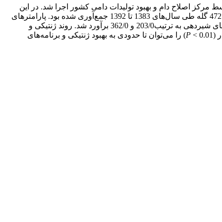
ل‌های بدنی (SCS) با استفاده از داده‌های جمع‌آوری‌شده توسط مرکز اصلاح دام و بهبود تولیدات دامی کشور اجرا شد. در این
مطالعه، از 850729 رکورد روز آزمون شمار سلول‌های بدنی (SCC) در دوره‌های شیردهی1 تا 4 مربوط به 32955 گاو ماده استفاده شد که در 472 گله طی سال‌های 1383 تا 1392 جمع‌آوری ‌شده بود. پارامترهای
ژنتیکی با استفاده از مدل دام روزآزمون تکرارپذیر و نرم‌افزار ASReml برآورد شد. وراثت‌پذیری SCS، 176/0 و تکرارپذیری داخل و بین دوره‌های شیردهی به ترتیب203/0 و 362/0 برآورد شد. روند ژنتیکی و
P
< 0.01) را می‌توان تا حدودی به بهبود ژنتیکی و برنامه‌های