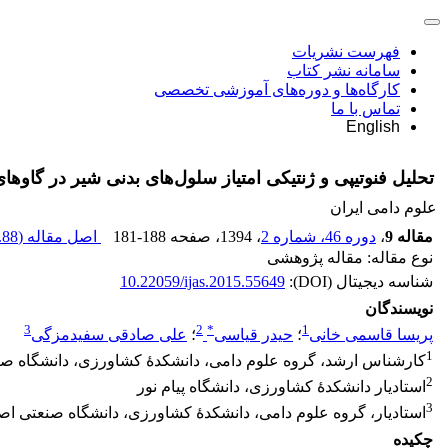
فهرست نشریات
سامانه نشر کتاب
کارگاه‌ها و دوره‌های آموزشی تخصصی
تماس با ما
English
تحلیل فنوتیپی و ژنتیکی امتیاز سلول‌های بدنی شیر در گاوها
علوم دامی ایران
مقاله 9
،
دوره 46، شماره 2
، 1394
، صفحه
181-188
اصل مقاله (
88 K
نوع مقاله: مقاله پژوهشی
شناسه دیجیتال (DOI):
10.22059/ijas.2015.55649
نویسندگان
3
2
*
1
پریسا قاسمی خانی
؛
حیدر قیاسی
؛
علی صادقی سفیدمزگی
1
کارشناس ارشد، گروه علوم دامی، دانشکدۀ کشاورزی، دانشگاه ص
2
استادیار دانشکدۀ کشاورزی، دانشگاه پیام نور
3
استادیار، گروه علوم دامی، دانشکدۀ کشاورزی، دانشگاه صنعتی اص
چکیده