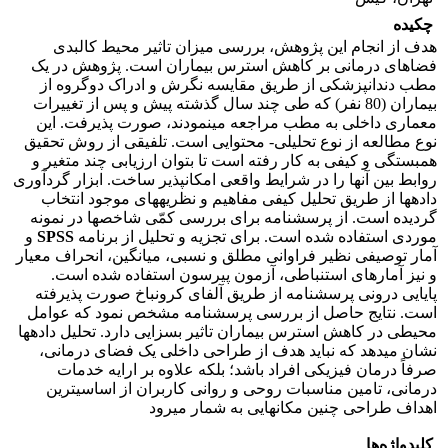
چکیده
هدف از انجام این پژوهش، بررسی میزان تاثیر محیط کالبدی
فضاهای درمانی بر کاهش استرس بیماران است. پژوهش در یک
مطب دندان­پزشکی از طریق مقایسه نگرش و ادراک دوگروه از
بیماران (80 نفر) که طی چند سال گذشته پیش و پس از تغییرات
معماری داخلی به مطب مراجعه می­نمودند، صورت پذیرفت. این
نوع مطالعه از نوع تحلیلی- محتوایی است. تلفیقی از روش تحقیق
همبستگی و کیفی به کار رفته است تا بتوان ارزیابی چند متغیر و
روابط بین آنها را در شرایط واقعی امکان­پذیر ساخت. ابزار گردآوری
داده­ها از طریق تحلیل کیفی مفاهیم و نظریه­های موجود انتخاب
گردیده است. از پرسشنامه برای بررسی کمّی شاخص
ها در نمونه
موردی استفاده شده است. برای تجزیه و تحلیل از برنامه
SPSS
و
آمار توصیفی نظیر فراوانی مطلق و نسبی، میانگین، انحراف معیار
و نیز آمارهای استنباطی، آزمون پیرسون استفاده شده است.
پایایی درونی پرسشنامه از طریق آلفای کرونباخ صورت پذیرفته
است. نتایج حاصل از بررسی پرسشنامه مشخص نمود که عوامل
محیطی در کاهش استرس بیماران تاثیر بسزایی دارد. تحلیل داده­ها
نشان می­دهد که نباید هدف از طراحی داخلی یک فضای درمانی،
صرفاً درمان فیزیکی افراد باشد؛ بلکه علاوه بر ارایه خدمات
درمانی، تامین مناسبات روحی و روانی کاربران از اساسی­ترین
اهداف طراحی چنین مکان­هایی به شمار می­رود
کلیدواژه‌ها