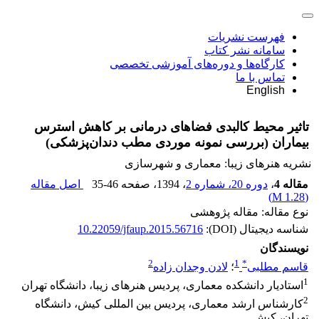
فهرست نشریات
سامانه نشر کتاب
کارگاه‌ها و دوره‌های آموزشی تخصصی
تماس با ما
English
تاثیر محیط کالبدی فضاهای درمانی بر کاهش استرس
بیماران (بررسی نمونه موردی مطب دندان‌پزشکی)
نشریه هنرهای زیبا: معماری و شهرسازی
مقاله 4
،
دوره 20، شماره 2
، 1394
، صفحه
35-46
اصل مقاله
)
1.28 M
(
نوع مقاله: مقاله پژوهشی
شناسه دیجیتال (DOI):
10.22059/jfaup.2015.56716
نویسندگان
2
1
*
قاسم مطلبی
؛
لادن وجدان زاده
1
استادیار دانشکده معماری، پردیس هنرهای زیبا، دانشگاه تهران
2
کارشناس ارشد معماری، پردیس بین المللی کیش، دانشگاه
تهران، کیش