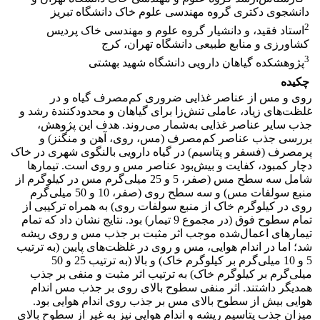
دانشجوی دکتری گروه مهندسی علوم خاک دانشگاه تبریز
2
استاد فقید، و دانشیار گروه علوم و مهندسی خاک پردیس
کشاورزی و منابع طبیعی دانشگاه تهران، کرج
3
پژوهشکده گیاهان دارویی دانشگاه شهید بهشتی
چکیده
روی و مس از عناصر غذایی ضروری کم‌مصرف گیاه و در
غلظت‌های زیاد، عاملی تنش‌زا برای گیاهان و محدودکنندة رشد و
جذب سایر عناصر غذایی‌ به‌شمار می‌روند. هدف این پژوهش،
بررسی جذب عناصر کم‌مصرف (مس، روی، آهن و منگنز) و
پرمصرف (فسفر و پتاسیم) در گیاه دارویی بالنگوی شهری در خاک
دچار کمبود، کفایت و بیش‌بود عناصر مس و روی است. تیمارها
شامل سه سطح مس (صفر، 5 و 25 میلی‌گرم مس در کیلوگرم از
منبع سولفات مس) و سه سطح روی (صفر، 10 و 50 میلی‌گرم
روی در کیلوگرم خاک از منبع سولفات روی) به همراه ترکیبی از
تمام سطوح فوق (در مجموع 9 تیمار) بود. نتایج نشان داد که تمام
تیمارهای اعمال‌شده موجب اثر مثبت بر جذب مس و روی ریشه
شد؛ اما در اندام هوایی، مس و روی در غلظت‌های پایین (به ترتیب
5 و 10 میلی‌گرم بر کیلوگرم خاک) و بالا (به ترتیب 25 و 50
میلی‌گرم بر کیلوگرم خاک) به ترتیب اثر مثبت و منفی بر جذب
همدیگر داشتند. اثر منفی سطوح بالای روی بر جذب مس اندام
هوایی بیش از سطوح بالای مس بر جذب روی اندام‌ هوایی بود.
میزان جذب پتاسیم ریشه و اندام‌ هوایی نیز به غیر از سطوح بالای