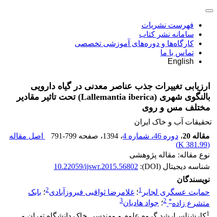
فهرست نشریات
سامانه نشر کتاب
کارگاه‌ها و دوره‌های آموزشی تخصصی
تماس با ما
English
ارزیابی تغییرات جذب عناصر معدنی در گیاه دارویی
بالنگوی شهری (Lallemantia iberica) تحت تاثیر مقادیر
مختلف مس و روی
تحقیقات آب و خاک ایران
مقاله 20
،
دوره 46، شماره 4
، 1394
، صفحه
791-799
اصل مقاله
)
381.99 K
(
نوع مقاله: مقاله پژوهشی
شناسه دیجیتال (DOI):
10.22059/ijswr.2015.56802
نویسندگان
2
1
حمایت عسگری لجایر
؛
غلامرضا ثواقبی فیروزآبادی
؛
بابک
3
2
*
متشرع زاده
؛
جواد هادیان
1
کارشناس‌ارشد گروه علوم و مهندسی خاک دانشگاه تهران و