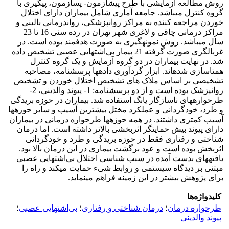
روش مطالعه آزمایشی با طرح پیش­آزمون- پس­آزمون، پیگیری با
گروه کنترل می­باشد. جامعه آماری شامل بیماران دارای اختلال
خوردن مراجعه کننده به مراکز روان­پزشکی، روان­درمانی بالینی و
مراکز درمانی چاقی و لاغری شهر تهران در رده سنی 16 تا 23
سال می­باشد. روش نمونه­گیری به صورت هدفمند بوده است. در
غربال­گری صورت گرفته 21 بیمار بی‌اشتهایی عصبی تشخیص داده
شد. در نهایت بیماران در دو گروه آزمایش و یک گروه کنترل
همتاسازی شده­اند. ابزار گردآوری داده­ها پرسشنامه، مصاحبه
تشخیصی بر اساس ملاک های تشخیص اختلال خوردن و تشخیص
روان­پزشک بوده است و از دو پرسشنامه: 1- پیوند والدینی، 2-
طرحواره­های ناسازگار یانگ استفاده شد. بیماران در حوزه بریدگی
و طرد، خودگردانی و عملکرد مختل بیشترین آسیب و سایر حوزه­ها
آسیب کمتری داشتند. در همه حوزه­ها طرحواره درمانی در بیماران
دارای پیوند بیش حمایت­گر اثربخشی بالاتر داشته است. اما درمان
شناختی و رفتاری فقط در حوزه بریدگی و طرد و خودگردانی
اثربخش بوده است و عود برگشت بیماری در این درمان بالا بود.
یافته­های بدست آمده در سبب شناسی اختلال بی‌اشتهایی عصبی
مبتنی بر دیدگاه سیستمی و روابط شیء حمایت می­کند و راه را
برای پژوهش بیشتر در این زمینه فراهم می­نماید.
کلیدواژه‌ها
طرحواره درمان
؛
درمان شناختی و رفتاری
؛
بی‌اشتهایی عصبی
؛
پیوند والدینی