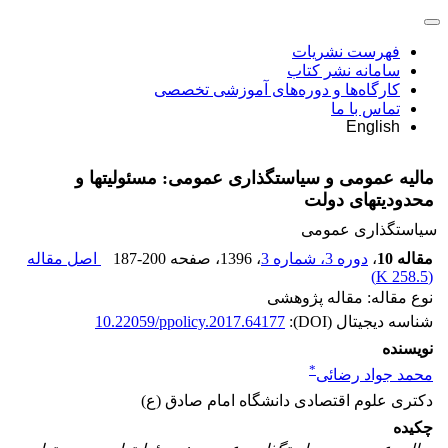
فهرست نشریات
سامانه نشر کتاب
کارگاه‌ها و دوره‌های آموزشی تخصصی
تماس با ما
English
مالیه عمومی و سیاستگذاری عمومی: مسئولیت‏ها و
محدودیت‏های دولت
سیاستگذاری عمومی
مقاله 10
،
دوره 3، شماره 3
، 1396
، صفحه
187-200
اصل مقاله
)
258.5 K
(
نوع مقاله: مقاله پژوهشی
شناسه دیجیتال (DOI):
10.22059/ppolicy.2017.64177
نویسنده
*
محمد جواد رضائی
دکتری علوم اقتصادی دانشگاه امام صادق (ع)
چکیده