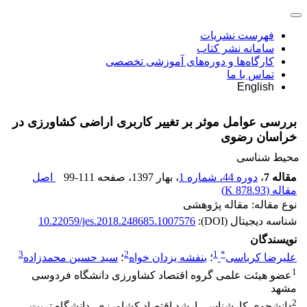
فهرست نشریات
سامانه نشر کتاب
کارگاه‌ها و دوره‌های آموزشی تخصصی
تماس با ما
English
بررسی عوامل موثر بر تغییر کاربری اراضی کشاورزی در
خراسان رضوی
محیط شناسی
مقاله 7
،
دوره 44، شماره 1
، بهار 1397
، صفحه
99-111
اصل
مقاله (
878.93 K
)
نوع مقاله: مقاله پژوهشی
شناسه دیجیتال (DOI):
10.22059/jes.2018.248685.1007576
نویسندگان
3
2
1
*
علیرضا کرباسی
؛
بنفشه یزدان خواه
؛
سید حسین محمدزاده
1
عضو هیئت علمی گروه اقتصاد کشاورزی دانشگاه فردوسی
مشهد
2
دانشجوی کارشناسی ارشد اقتصاد کشاورزی- دانشگاه تربت