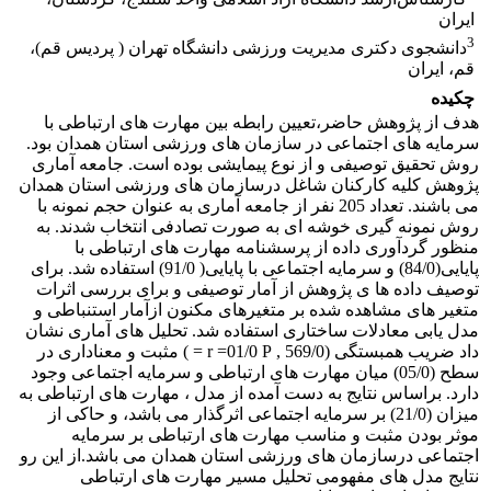
ایران
3
دانشجوی دکتری مدیریت ورزشی دانشگاه تهران ( پردیس قم)،
قم، ایران
چکیده
هدف از پژوهش حاضر،تعیین رابطه بین مهارت های ارتباطی با
سرمایه های اجتماعی در سازمان های ورزشی استان همدان بود.
روش تحقیق توصیفی و از نوع پیمایشی بوده است. جامعه آماری
پژوهش کلیه کارکنان شاغل درسازمان های ورزشی استان همدان
می باشند. تعداد 205 نفر از جامعه آماری به عنوان حجم نمونه با
روش نمونه گیری خوشه ای به صورت تصادفی انتخاب شدند. به
منظور گردآوری داده از پرسشنامه مهارت های ارتباطی با
پایایی(84/0) و سرمایه اجتماعی با پایایی( 91/0) استفاده شد. برای
توصیف داده ها ی پژوهش از آمار توصیفی و برای بررسی اثرات
متغیر های مشاهده شده بر متغیرهای مکنون ازآمار استنباطی و
مدل یابی معادلات ساختاری استفاده شد. تحلیل های آماری نشان
داد ضریب همبستگی (569/0 , r =01/0 P = ) مثبت و معناداری در
سطح (05/0) میان مهارت های ارتباطی و سرمایه اجتماعی وجود
دارد. براساس نتایج به دست آمده از مدل ، مهارت های ارتباطی به
میزان (21/0) بر سرمایه اجتماعی اثرگذار می باشد، و حاکی از
موثر بودن مثبت و مناسب مهارت های ارتباطی بر سرمایه
اجتماعی درسازمان های ورزشی استان همدان می باشد.از این رو
نتایج مدل های مفهومی تحلیل مسیر مهارت های ارتباطی