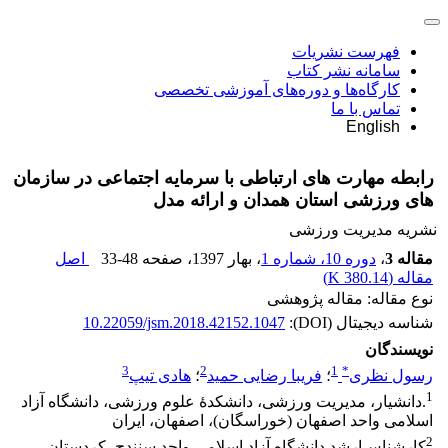
فهرست نشریات
سامانه نشر کتاب
کارگاه‌ها و دوره‌های آموزشی تخصصی
تماس با ما
English
رابطه مهارت های ارتباطی با سرمایه اجتماعی در سازمان
های ورزشی استان همدان و ارائه مدل
نشریه مدیریت ورزشی
مقاله 3
،
دوره 10، شماره 1
، بهار 1397
، صفحه
33-48
اصل
مقاله (
380.14 K
)
نوع مقاله: مقاله پژوهشی
شناسه دیجیتال (DOI):
10.22059/jsm.2018.42152.1047
نویسندگان
3
2
1
*
رسول نظری
؛
فریبا رضایی حمید
؛
هادی تیپ
1
.دانشیار، مدیریت ورزشی، دانشکدۀ علوم ورزشی، دانشگاه آزاد
اسلامی واحد اصفهان (خوراسگان)، اصفهان، ایران
2
کارشناس‌ارشد دانشگاه آزاد اسلامی واحد سنندج، کردستان،