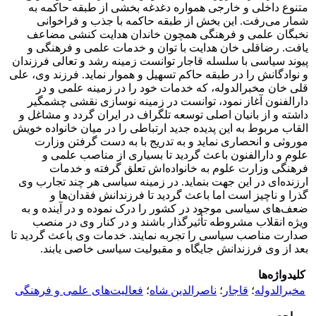
متنوع داخلی و خارجی همواره دغدغه بخشی از طبقه حاکمه به
شمار می‌رفت. این بخش از طبقه حاکمه با جذب و فراخوانی
نخبگان علمی و فرهنگی همچون خاندان هدایت کنشی مضاعف
یافت. رضاقلی خان هدایت با توان و خدمات علمی و فرهنگی و
پیوند سیاسی با سلسله قاجار توانست زمینه رشد و تعالی فرزندان
و نوادگانش را در طبقه حاکم تسهیل و هموار نماید. فرزند وی، علی
قلی خان مخبرالدوله، که خدمات خود را در زمینه علمی و در
دارالفنون آغاز نمود، توانست در زمینه نوسازی نقشی چشمگیر
داشته و از بانیان اصلی توسعه تلگراف در ایران گردد و مشاغل و
القاب مربوط به این پدیده جدید ارتباطی را در میان خانواده خویش
موروثی و انحصاری نماید و به تدریج با به دست گرفتن وزارت
علوم و دارالفنون باعث گردید تا بسیاری از مناصب علمی و
فرهنگی وزارت علوم به خانواده‌اش تعلق گرفته و خدمات
ارزنده‌ای در این جهت بنماید. در زمینه سیاسی هر چند تجارب وی
گذرا و ناچیز است اما باعث گردید تا فرزندانش فقدان‌ها و
ضعف‌های سیاسی موجود در کشور را درک نموده و در آینده و به
ویژه انقلاب مشروطه تأثیرگذار باشند و در کنار وی در منصب
صدارت مناصب سیاسی را تجربه نمایند. خدمات وی باعث گردید تا
بعد از وی فرزندانش جایگاه و مقبولیت سیاسی خاصی یابند.
کلیدواژه‌ها
مخبرالدوله
؛
قاجار
؛
ناصرالدین شاه
؛
فعالیت‌های علمی و فرهنگی