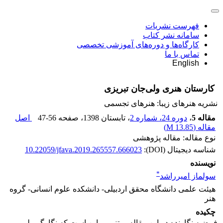
فهرست نشریات
سامانه نشر کتاب
کارگاه‌ها و دوره‌های آموزشی تخصصی
تماس با ما
English
کارستان هنری ولی‌جان تبریزی
نشریه هنرهای زیبا: هنرهای تجسمی
مقاله 5
،
دوره 24، شماره 2
، تابستان 1398
، صفحه
47-56
اصل
مقاله (
13.85 M
)
نوع مقاله: مقاله پژوهشی
شناسه دیجیتال (DOI):
10.22059/jfava.2019.265557.666023
نویسنده
*
سولماز امیرراشد
هیئت علمی دانشگاه محقق اردبیلی- دانشکده علوم انسانی- گروه
هنر
چکیده
فرضیه نگارنده در این مقاله مبتنی بر این است که نگارگر ولی