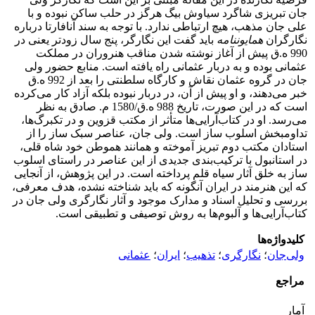
جان تبریزی شاگرد سیاوش بیگ هرگز در حلب ساکن نبوده و با
علی جان مذهب، هیچ ارتباطی ندارد. با توجه به سند آنافارتا درباره
نگارگران
همایون­نامه
باید گفت این نگارگر، پنج سال زودتر یعنی در
990 ه.ق پیش از آغاز نوشته شدن مناقب هنروران در مملکت
عثمانی بوده و به دربار عثمانی راه یافته است. منابع حضور ولی
جان در گروه عثمان نقاش و کارگاه سلطنتی را بعد از 992 ه.ق
خبر می‌دهند، و او پیش از آن، در دربار نبوده بلکه آزاد کار می‌کرده
است که در این صورت، تاریخ 988 ه.ق/1580 م. صادق به نظر
می‌رسد. او در کتاب‌آرایی‌ها متأثر از مکتب قزوین و در تک­برگ‌ها،
تداوم­بخش اسلوب ساز است. ولی جان، عناصر سبک ساز را از
استادان مکتب دوم تبریز آموخته و همانند هموطن خود شاه قلی،
در استانبول با ترکیب‌بندی جدیدی از این عناصر در راستای اسلوب
ساز به خلق آثار سیاه قلم پرداخته است. در این پژوهش، از آنجایی
که این هنرمند در ایران آنگونه که باید شناخته نشده، هدف معرفی،
بررسی و تحلیل اسناد و مدارک موجود و آثار نگارگری ولی جان در
کتاب‌آرایی‌ها و آلبوم‌ها به روش توصیفی و تطبیقی است.
کلیدواژه‌ها
ولی‌جان
؛
نگارگری
؛
تذهیب
؛
ایران
؛
عثمانی
مراجع
آمار