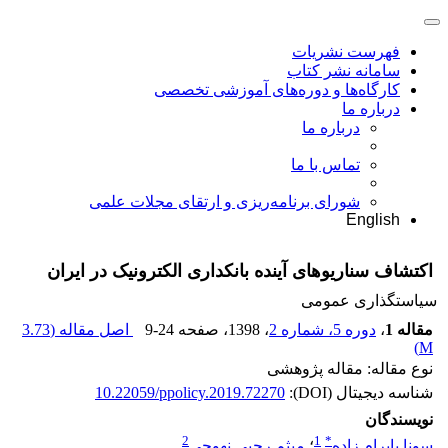
فهرست نشریات
سامانه نشر کتاب
کارگاه‌ها و دوره‌های آموزشی تخصصی
درباره ما
درباره ما
تماس با ما
شورای برنامه‌ریزی و ارتقای مجلات علمی
English
اکتشاف سناریوهای آینده بانکداری الکترونیک در ایران
سیاستگذاری عمومی
مقاله 1
،
دوره 5، شماره 2
، 1398
، صفحه
9-24
اصل مقاله (
3.73
)
M
نوع مقاله: مقاله پژوهشی
شناسه دیجیتال (DOI):
10.22059/ppolicy.2019.72270
نویسندگان
2
1
*
سونا بایرام زاده
؛
میثم رجبی نهوجی