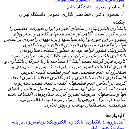
1
استادیار مدیریت دانشگاه خاتم
2
دانشجوی دکتری خط‌مشی‌گذاری عمومی دانشگاه تهران
چکیده
بانکداری الکترونیک در سال­های اخیر در ایران تغییرات عظیمی را
تجربه کرده است. آگاهی از عدم­قطعیت­های کلیدی و سناریوهای
پیشِ­رو در این حوزه و ارائه سیاست­ها و برنامه­های راهبردی بر اساس
آن­ها، راهگشای تصمیم­های اثربخش فعالان حوزه بانکداری
الکترونیک کشور خواهد بود. به منظور اکتشاف سناریوهای
بانکداری الکترونیک در ایران، روش
GBN
(روش شوارتز) مورد
کاربرد قرار گرفته است. ابتدا 17 مصاحبه باز با خبرگان بانکداری و
فناوری اطلاعات کشور صورت پذیرفت که پس از دسته­بندی و
استخراج نُه عدم قطعیت، سه عدم قطعیت­ کلیدیِ تحریم،
قانونگذاری فعالانه بانکداری و قانونگذاری فعالانه فناوری
انتخاب
گردید. بر اساس عدم قطعیت­های کلیدی، تعداد هشت سناریو به
دست آمد که از میان آنها، شِش سناریوی محتمل انتخاب و فضای
آنها و سیاست­های مربوطه تشریح گردید. سناریوهای اکتشاف شده
عبارتند از: مرگ تدریجی یک رویا، روزنه امید، انقلاب پولی،
هوشمندی سیاستگذار
، بهشت و رونق تجاری.
کلیدواژه‌ها
آینده‌پژوهی
؛
بانکداری
؛
بانکداری الکترونیک
؛
برنامه‌ریزی بر پایه
سناریو
؛
تحلیل کیفی