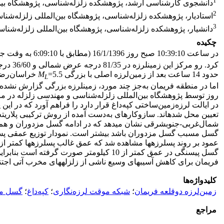
1
دانشجوی کارشناسی ارشد، پژوهشکده زلزله‌شناسی، پژوهشگاه بین‌ا
2
استادیار، پژوهشکده زلزله‌شناسی، پژوهشگاه بین‌المللی زلزله‌شنا
3
دانشیار، پژوهشکده زلزله‌شناسی، پژوهشگاه بین‌المللی زلزله‌شناس
چکیده
در ساعت 10:39:10 صبح روز 16/1/1396 (مطابق با 6:09:10 به وقت جهانی روز 05/04/2017) زمین‌لرزه‌ای با بزرگی
حدود 14 ساعت بعد از زمین‌لرزه اصلی با بزرگی
M
=5.5 خراسان‌
L
روز توسط پژوهشگاه بین‌المللی زلزله‌شناسی و مهندسی زلزله در 
تعیین محل شده­اند. سازوکارهای به‌دست آمده از روش ترکیبی پلاریته
شمال‌غربی-جنوب­شرقی نشان می­دهد که در ادامه گسل مزدوران و هم‌راست
گسل پی­سنگی در عمق کمتر از 10 کیلومت
فریمان برای کاهش آسیب­های وسیع ناشی از زلزله­های مخرب آتی اجتنا
کلیدواژه‌ها
زمین‌لرزه دوقلعه فریمان
؛
شبکه موقت لرزه‌نگاری
؛
کپه‌داغ
؛
گسل مز
مراجع