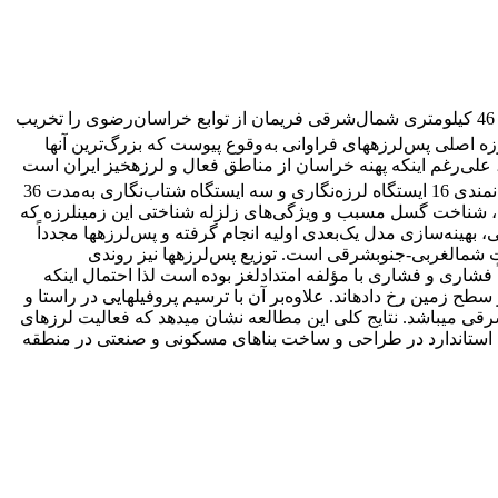
=6 روستای دوقلعه در 46 کیلومتری شمال‌شرقی فریمان از توابع خراسان‌رضوی را تخریب
 عمق 13 کیلومتری محاسبه شد. پس از وقوع زمین‌لرزه اصلی پس‌لرزه­های فراوانی به‌وقوع پیوست که بزرگ‌ترین آنها
، علی‌رغم اینکه پهنه خراسان‌ از مناطق فعال و لرزه­خیز ایران است
اما در منطقه فریمان به‌جز چند مورد، زمین­لرزه بزرگی گزارش نشده است. بلافاصله پس از وقوع این زمین­لرزه یک شبکه موقت محلی با توانمندی 16 ایستگاه لرزه‌نگاری و سه ایستگاه شتاب‌نگاری به‌مدت 36
 شناخت گسل مسبب و ویژگی‌های زلزله شناختی این زمین­لرزه که
رار دارد را فراهم آورد که در این پژوهش پس از به‌دست آوردن نسبت سرعت موج P به S به روش واداتی، بهینه‌سازی مدل یک‌بعدی اولیه انجام گرفته و پس‌لرزه­ها مجدداً
 شمال­غربی-جنوب­شرقی است. توزیع پس‌لرزه­ها نیز روندی
 فشاری و فشاری با مؤلفه امتداد‌لغز بوده است لذا احتمال اینکه
یشتر است. نمودار توزیع عمقی پس‌لرزه­ها بیانگر آن است که عمده پس‌لرزه­ها در محدوده 8-4 کیلومتر از سطح زمین رخ داده­اند. علاوه‌بر آن با ترسیم پروفیل­هایی در راستا و
کاملاً واضح با شیب به‌سمت شمال‌شرقی می­باشد. نتایج کلی این مطالعه نشان می­دهد که فعالیت لرزه­ای
یارهای فنی استاندارد در طراحی و ساخت بناهای مسکونی و صنعتی در منطقه