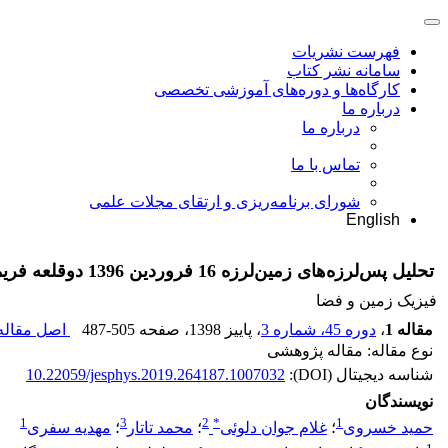
فهرست نشریات
سامانه نشر کتاب
کارگاه‌ها و دوره‌های آموزشی تخصصی
درباره ما
درباره ما
تماس با ما
شورای برنامه‌ریزی و ارتقای مجلات علمی
English
تحلیل پس‌لرزه‌های زمین‌لرزه 16 فروردین 1396 دوقلعه فریمان بر اساس داده‌های یک شبکه لرزه‌نگاری محلی موقت
فیزیک زمین و فضا
مقاله 1
،
دوره 45، شماره 3
، پاییز 1398
، صفحه
487-505
اصل مقاله 
نوع مقاله: مقاله پژوهشی
شناسه دیجیتال (DOI):
10.22059/jesphys.2019.264187.1007032
نویسندگان
1
3
2
*
1
حمید خسروی
؛
غلام جوان دلوئی
؛
محمد تاتار
؛
مهدیه سفری