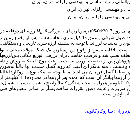
لمللی زلزله‌شناسی و مهندسی زلزله، تهران، ایران
سی و مهندسی زلزله، تهران، ایران
ی و مهندسی زلزله، تهران، ایران
M
L
کرد. رو مرکز این زمین­لرزه در 81/35 درجه عرض شمالی و 36/60 درجه طول شرقی و
رضوی را به‌شدت لرزاند. با توجه به پیشینه لرزه‌خیزی تاریخی و دستگاهی
منطقه نصب شد و فرصت مناسبی برای بررسی توزیع مکانی پس‌لرزه­ها،
در ایالت لرزه‌زمین‌ساختی کپه‌داغ ق
 و نسبت دامنه بیانگر این است که روند گسل مسبب آنها غالباً به‌صورت
ا با گسل فریمان می‌باشد اما با توجه به اینکه نوع سازوکارها غالباً
گسل مسبب گسل مزدوران باشد ب
عمود بر روند پس­لرزه­ها مشاهده شد که عمق غالب پس­لرزه­ها کمتر از 10 کیلومتر همراه با به‌خط‌شدگی 
ر صورت گرفته است بنابراین ضرورت رعایت دقیق مقررات ساخت‌وساز بر اساس مع
ب‌ناپذیر است.
دوران
؛
سازوکارکانونی