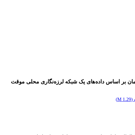
(
1.29 M
)