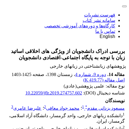
فهرست نشریات
سامانه نشر کتاب
کارگاه‌ها و دوره‌های آموزشی تخصصی
تماس با ما
English
بررسی ادراک دانشجویان از ویژگی های اخلاقی اساتید
زبان با توجه به پایگاه اجتماعی-اقتصادی دانشجویان
پژوهشهای زبانشناختی در زبانهای خارجی
مقاله 14
،
دوره 9، شماره 4
، زمستان 1398
، صفحه
1403-1425
اصل مقاله (
419.77 K
)
نوع مقاله: علمی پژوهشی(عادی)
شناسه دیجیتال (DOI):
10.22059/jflr.2019.274757.602
نویسندگان
3
2
1
*
مسعود یزدانی مقدم
؛
محمد جواد معافی
؛
علیرضا عامری
1
دانشکده زبانهای خارجی، واحد گرمسار، دانشگاه آزاد اسلامی،
گرمسار، ایران.
2
دانشکده ادبیات فارسی و زبانهای خارجی، واحد تهران جنوب،