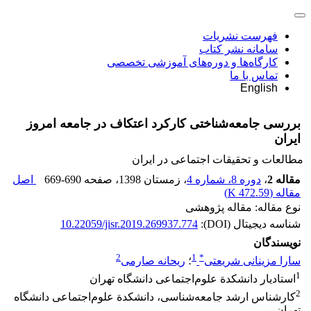
فهرست نشریات
سامانه نشر کتاب
کارگاه‌ها و دوره‌های آموزشی تخصصی
تماس با ما
English
بررسی جامعه‌شناختی کارکرد اعتکاف در جامعه امروز
ایران
مطالعات و تحقیقات اجتماعی در ایران
مقاله 2
،
دوره 8، شماره 4
، زمستان 1398
، صفحه
669-690
اصل
مقاله (
472.59 K
)
نوع مقاله: مقاله پژوهشی
شناسه دیجیتال (DOI):
10.22059/jisr.2019.269937.774
نویسندگان
2
1
*
سارا مزینانی شریعتی
؛
ریحانه صارمی
1
استادیار دانشکدة علوم‌اجتماعی دانشگاه تهران
2
کارشناس ارشد جامعه‌شناسی، دانشکدة علوم‌اجتماعی دانشگاه
تهران