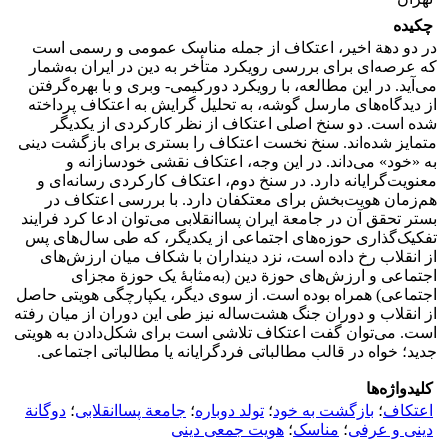
چکیده
در دو دهة اخیر، اعتکاف از جمله مناسک عمومی و رسمی است
که عرصه‌ای برای بررسی رویکرد متأخر به دین در ایران به‌شمار
می‌آید. در این مطالعه، با رویکرد دورکیمی- وبری و با بهره‌گرفتن
از دیدگاه‌های مارسل گوشه، به تحلیل گرایش به اعتکاف پرداخته
شده است. دو سنخ اصلی اعتکاف از نظر کارکردی از یکدیگر
متمایز شده‌اند. سنخ نخست اعتکاف را بستری برای بازگشت دینی
به «خود» می‌داند. در این وجه، اعتکاف نقشی خودسازانه و
معنویت‌گرایانه دارد. در سنخ دوم، اعتکاف کارکردی رسانه‌ای و
هم‌زمان هویت‌بخش برای معتکفان دارد. با بررسی اعتکاف در
بستر تحقق آن در جامعة ایران پساانقلابی می‌توان ادعا کرد فرایند
تفکیک‌گذاری حوزه‌های اجتماعی از یکدیگر، که طی سال‌های پس
از انقلاب رخ داده است، نزد دینداران با شکاف میان ارزش‌های
اجتماعی و ارزش‌های حوزة دین (به‌مثابۀ یک حوزة مجزای
اجتماعی) همراه بوده است. از سوی دیگر، یکپارچگی هویتی حاصل
از انقلاب و دوران جنگ هشت‌ساله نیز طی این دوران از میان رفته
است. می‌توان گفت اعتکاف تلاشی است برای شکل‌دادن به هویتی
جدید؛ خواه در قالب مطالباتی فردگرایانه یا مطالباتی اجتماعی.
کلیدواژه‌ها
اعتکاف
؛
بازگشت به خود
؛
تولد دوباره
؛
جامعة پساانقلابی
؛
دوگانة
دینی و عرفی
؛
مناسک
؛
هویت جمعی دینی