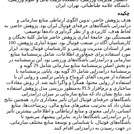
دانشگاه علامه طباطبائی، تهران، ایران
چکیده
هدف پژوهش حاضر، تدوین الگوی ارتباطی منابع سازمانی و
درآمدزایی باشگاه‌های حرفه‌ای فوتبال ایران بود. پژوهش حاضر، به
لحاظ هدف، کاربردی و از نظر گردآوری داده‌ها توصیفی-
همبستگی بود. جامعۀ آماری پژوهش حاضر شامل کلیۀ نخبگان و
کارشناسان آگاه در صنعت فوتبال بود. نمونۀ آماری پژوهش، 100
نفر از استادان مدیریت ورزشی و کارشناسان فوتبال بودند. ابزار
مورد استفاده برای جمع‌آوری اطلاعات، شامل پرسشنامۀ منابع
سازمانی و درآمدزایی باشگاه‌های ورزشی بود. این پرسشنامه در
دو بخش اصلی پرسشنامۀ منابع سازمانی شامل 29 گویه و
پرسشنامۀ درآمدزایی شامل 20 گویه بود. پایایی پرسشنامه با
استفاده از ضریب آلفای کرونباخ و پایایی ترکیبی و روایی آن با
استفاده از روایی محتوا، همگرا و واگرا تأیید شد. از روش معادلات
ساختاری و نرم‌افزار PLS به‌منظور بررسی مدل پژوهش استفاده
شد. نتایج نشان داد که منابع سازمانی بر میزان درآمدزایی
باشگاه‌های حرفه‌ای فوتبال ایران تأثیر معناداری دارد. همچنین نتایج
نشان داد که به‌ترتیب متغیرهای منابع مالی، زیرساخت‌ها، منابع
انسانی، دارایی معنوی و منابع ارتباطاتی و اطلاعاتی بیشترین تأثیر
را بر درآمدزایی باشگاه‌ها دارند. بنابراین پیشنهاد می‌شود تا
باشگاه‌های فوتبال، با شناسایی و توسعۀ منابع مختلف سازمانی،
در جهت رسیدن به درآمدزایی اقدام کنند.