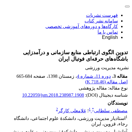
فهرست نشریات
سامانه نشر کتاب
کارگاه‌ها و دوره‌های آموزشی تخصصی
تماس با ما
English
تدوین الگوی ارتباطی منابع سازمانی و درآمدزایی
باشگاه‌های حرفه‌ای فوتبال ایران
نشریه مدیریت ورزشی
مقاله 3
،
دوره 11، شماره 4
، زمستان 1398
، صفحه
665-684
اصل مقاله (
718.46 K
)
نوع مقاله: مقاله پژوهشی
شناسه دیجیتال (DOI):
10.22059/jsm.2018.238987.1908
نویسندگان
2
1
*
مصطفی سلطانی
؛
غلامعلی کارگر
1
استادیار مدیریت ورزشی، دانشکدۀ علوم اجتماعی، دانشگاه
رجاء، قزوین، ایران
2
دانشیار مدیریت ورزشی، دانشکدۀ تربیت بدنی و علوم ورزشی،