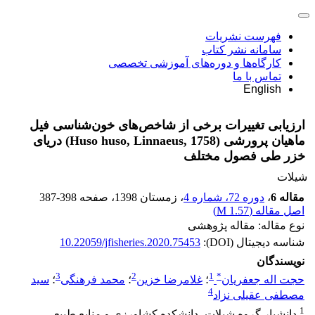
فهرست نشریات
سامانه نشر کتاب
کارگاه‌ها و دوره‌های آموزشی تخصصی
تماس با ما
English
ارزیابی تغییرات برخی از شاخص‌های خون‌شناسی فیل
ماهیان پرورشی (Huso huso, Linnaeus, 1758) دریای
خزر طی فصول مختلف
شیلات
مقاله 6
،
دوره 72، شماره 4
، زمستان 1398
، صفحه
387-398
اصل مقاله (
1.57 M
)
نوع مقاله: مقاله پژوهشی
شناسه دیجیتال (DOI):
10.22059/jfisheries.2020.75453
نویسندگان
3
2
1
*
حجت اله جعفریان
؛
غلامرضا خزین
؛
محمد فرهنگی
؛
سید
4
مصطفی عقیلی نزاد
1
.دانشیار گروه شیلات، دانشکده کشاورزی و منابع طبیعی،