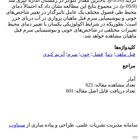
گردید (05/0
). بالاترین مقدار گلوکز در زمستان اندازه گیری شد
p<
(05/0
). در مجموع نتایج این‌ مطالعه نشان داد که احتمالاً دمای
p<
محیط طی فصول مختلف یک عامل تاثیرگذار در تغییر شاخص‌های
خونی و بیوشیمیایی سرم فیل ماهیان پرواری در آب دریای خزر
است؛ بطوریکه در شرایط اکولوژیکی یکسان با تغییر دمای محیط
تغییرات مختلفی در شاخص‌های خونی و بیوشیمیایی سرم فیل
ماهیان مشاهده خواهد شد.
کلیدواژه‌ها
فیل ماهی
؛
دما
؛
فصل
؛
خون
؛
سرم
؛
آنزیم کبدی
مراجع
آمار
تعداد مشاهده مقاله: 621
تعداد دریافت فایل اصل مقاله: 601
سامانه مدیریت نشریات علمی.
طراحی و پیاده سازی از
سیناوب