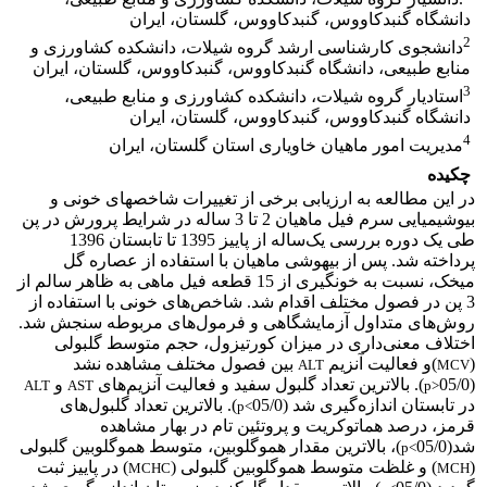
دانشگاه گنبدکاووس، گنبدکاووس، گلستان، ایران
2
دانشجوی کارشناسی ارشد گروه شیلات، دانشکده کشاورزی و
منابع طبیعی، دانشگاه گنبدکاووس، گنبدکاووس، گلستان، ایران
3
استادیار گروه شیلات، دانشکده کشاورزی و منابع طبیعی،
دانشگاه گنبدکاووس، گنبدکاووس، گلستان، ایران
4
مدیریت امور ماهیان خاویاری استان گلستان، ایران
چکیده
در این مطالعه به ارزیابی برخی از تغییرات شاخص­های خونی و
بیوشیمیایی سرم فیل ماهیان 2 تا 3 ساله در شرایط پرورش در پن
طی یک دوره بررسی یک‌ساله
از پاییز 1395 تا تابستان 1396
پرداخته شد. پس از بیهوشی ماهیان با استفاده از عصاره گل
میخک، نسبت به خونگیری از 15 قطعه فیل ماهی به ‌ظاهر سالم از
3 پن­ در فصول مختلف اقدام شد. شاخص‌های خونی با استفاده از
روش‌های متداول آزمایشگاهی و فرمول‌های مربوطه سنجش شد.
اختلاف معنی‌داری در میزان کورتیزول،
حجم متوسط گلبولی
(
)
و فعالیت آنزیم
بین فصول مختلف مشاهده نشد
ALT
MCV
(05/0
). بالاترین تعداد گلبول سفید و فعالیت آنزیم‌های
و
ALT
AST
p>
در تابستان اندازه‌گیری شد (05/0
). بالاترین تعداد گلبول‌های
p<
قرمز، درصد هماتوکریت و پروتئین تام در بهار مشاهده
شد(05/0
)، بالاترین مقدار هموگلوبین، متوسط هموگلوبین گلبولی
p<
(
) و غلظت متوسط هموگلوبین گلبولی (
) در پاییز ثبت
MCHC
MCH