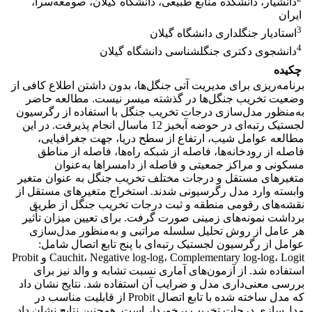
دانشیار، دانشکده منابع طبیعی، دانشگاه گیلان، صومعه‌سرا،
ایران
3
استادیار جنگلداری دانشگاه گیلان
4
دانشجوی دکتری جنگلشناسی دانشگاه گیلان
چکیده
برنامه‌ریزی برای مدیریت آتی جنگل‌ها، بدون داشتن اطلاع کافی از
وضعیت تخریب جنگل‌ها در گذشته میسر نیست. مطالعه حاضر
به‌منظور مدل‌سازی درجات تخریب جنگل با استفاده از رگرسیون
لجستیک رتبه‌ای در حوضه آبخیز 12 ماسال انجام پذیرفت. در این
مطالعه عوامل شیب، ارتفاع از سطح دریا، جهت جغرافیایی،
فاصله از رودخانه‌ها، فاصله از شبکه راه‌ها، فاصله از مناطق
مسکونی و مراکز جمعیتی و فاصله از دامسراها به‌عنوان
متغیر‌های مستقل و درجات مختلف تخریب جنگل به عنوان متغیر
وابسته وارد مدل رگرسیونی شدند. استخراج متغیر‌های مستقل از
نقشه‌های رقومی منطقه و ثبت درجات تخریب جنگل از طریق
برداشت نمونه‌های زمینی صورت گرفت. برای تعیین میزان تأثیر
هر عامل از روش تحلیل سلسله مراتبی و به‌منظور مدل‌سازی
عوامل از رگرسیون لجستیک رتبه‌ای با پنج تابع اتصال شامل:
Cauchit، Negative log-log، Complementary log-log، Logit و Probit
استفاده شد. از آزمون‌های آماری نسبت تشابه و والد نیز برای
بررسی معنی‌داری مدل و ضرایب آن استفاده شد. نتایج نشان داد
که مدل ساخته شده با تابع اتصال Probit از قابلیت مناسب در
مدل‌سازی درجات تخریب برخوردار است. همچنین نتایج نشان داد