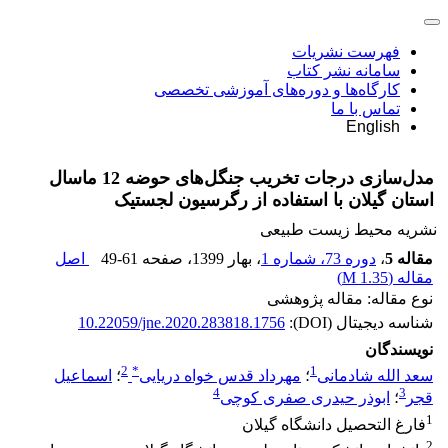
فهرست نشریات
سامانه نشر کتاب
کارگاه‌ها و دوره‌های آموزشی تخصصی
تماس با ما
English
مدل‌سازی درجات تخریب جنگل‌های حوضه 12 ماسال
استان گیلان با استفاده از رگرسیون لجستیک
نشریه محیط زیست طبیعی
مقاله 5
،
دوره 73، شماره 1
، بهار 1399
، صفحه
49-61
اصل
مقاله (
1.35 M
)
نوع مقاله: مقاله پژوهشی
شناسه دیجیتال (DOI):
10.22059/jne.2020.283818.1756
نویسندگان
2
*
1
سعد الله شادمانی
؛
مهرداد قدس خواه دریایی
؛
اسماعیل
4
3
قجر
؛
ابوذر حیدری صفری کوچی
1
فارغ التحصیل دانشگاه گیلان
2