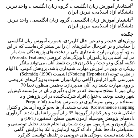
2
استادیار آموزش زبان انگلیسی، گروه زبان انگلیسی، واحد تبریز،
دانشگاه آزاد اسلامی، تبریز، ایران
3
دانشیار آموزش زبان انگلیسی، گروه زبان انگلیسی، واحد تبریز،
دانشگاه آزاد اسلامی، تبریز، ایران
چکیده
روش‌های جدیدتر و درعین حال کاربردی، همواره آموزش زبان انگلیسی
را جذاب‌تر و در عین‌حال چالش‌های آن را نیز بیشتر کرده‌است که در این
میان، آموزش مهارت شنیداری یکی از دغدغه‌های پژوهندگان به‌شمار
می‌آید. آشنایی ‌زبان‌آموزان با ویژگی‌های عروضی (
Prosodic Features
)
(تکیه، آهنگ و نواخت) و بالابردن قدرت تلفظ آنان، می‌تواند بیانگر
رویکردی نوین در آموزش مهارت شنیداری باشد. پژوهش کنونی، با الهام
از نظریة توجه (
Noticing Hypothesis
) اشمیت (
Schmidt) (1990
)
به‌بررسی تأثیر افزایش آگاهی ‌زبان‌آموزان نسبت به‌ویژگی‌های عروضی
بر روی مهارت شنیداری آنان می‌پردازد. به‌همین منظور، تعدا 70
‌زبان‌آموز با سطح متوسط که در حال یادگیری زبان در مؤسسه کیش‌ایر
شهر رشت بودند، به‌عنوان افراد شرکت‌کننده در این پژوهش و با
استفاده از روش نمونه‌گیری در دسترس هدفمند (
Purposeful
Convenience sampling
) انتخاب شدند. آن‌‌ها به‌دو گروه آزمایش و کنترل
تشکیل شدند و هر کدام از گروه‌‌ها 35 ‌زبان‌آموز را شامل شدند. گردآوری
داده‌های پژوهش به‌وسیله آزمون تعیین سطح آکسفورد (
OPT
) و
پیش‌آزمون و پس‌آزمون مهارت شنیداری انجام شدند. تحلیل توصیفی و
استنباطی داده‌‌ها نشان داد که گروه آزمایش با اتکا به‌افزایش آگاهی
ایجاد شده نسبت به‌ویژگی‌های عروضی در تلفظ، توانست کارکرد