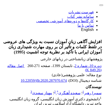
فهرست نشریات
سامانه نشر کتاب
کارگاه‌ها و دوره‌های آموزشی تخصصی
تماس با ما
English
افزایش آگاهی زبان آموزان نسبت به ویژگی های عروضی
در تلفظ کلمات و تأثیر آن بر روی مهارت شنیداری زبان
آموزان ایرانی با تأکید بر نظریة توجه اشمیت (1995)
پژوهشهای زبانشناختی در زبانهای خارجی
دوره 10، شماره 2
، تابستان 1399
، صفحه
260-271
اصل مقاله
)
849.26 K
(
نوع مقاله: علمی پژوهشی(عادی)
شناسه دیجیتال (DOI):
10.22059/jflr.2020.287970.674
نویسندگان
3
2
*
1
سمیرا رهبر
؛
سعیده آهنگری
؛
مهناز سعیدی
1
دانشجوی دکتری آموزش زبان انگلیسی، گروه زبان انگلیسی،
واحد تبریز، دانشگاه آزاد اسلامی، تبریز، ایران