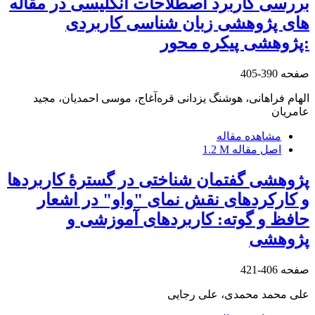
بررسی کاربرد اصطلاحات انگلیسی در مقاله
های پژوهشی زبان شناسی کاربردی
:پژوهشی پیکره محور
صفحه
390-405
الهام فراهانی، هوشنگ یزدانی قره‌آغاج، موسی احمدیان، مجید
عامریان
مشاهده مقاله
اصل مقاله
1.2 M
پژوهشی گفتمان شناختی در گسترۀ کاربردها
و کارکردهای نقش نمای "واو" در اشعار
حافظ و گوته: کاربردهای آموزشی و
پژوهشی
صفحه
406-421
علی محمد محمدی، علی رجایی