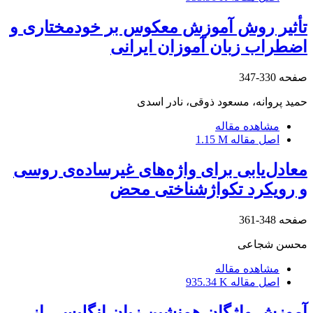
تأثیر روش آموزش معکوس بر خودمختاری و
اضطراب زبان آموزان ایرانی
صفحه
330-347
حمید پروانه، مسعود ذوقی، نادر اسدی
مشاهده مقاله
اصل مقاله
1.15 M
معادل‌یابی برای واژه‌های غیرساده‌ی روسی
و رویکرد تکواژشناختی محض
صفحه
348-361
محسن شجاعی
مشاهده مقاله
اصل مقاله
935.34 K
آموزش واژگان همنشین زبان انگلیسی از