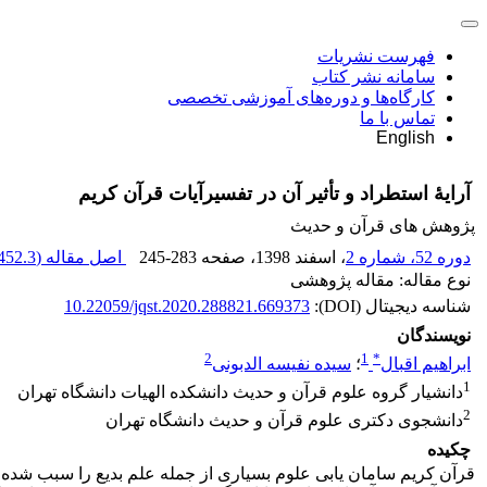
فهرست نشریات
سامانه نشر کتاب
کارگاه‌ها و دوره‌های آموزشی تخصصی
تماس با ما
English
آرایۀ استطراد و تأثیر آن در تفسیرآیات قرآن کریم
پژوهش های قرآن و حدیث
دوره 52، شماره 2
، اسفند 1398
، صفحه
245-283
اصل مقاله (
452.3 K
نوع مقاله: مقاله پژوهشی
شناسه دیجیتال (DOI):
10.22059/jqst.2020.288821.669373
نویسندگان
2
1
*
ابراهیم اقبال
؛
سیده نفیسه الدبونی
1
دانشیار گروه علوم قرآن و حدیث دانشکده الهیات دانشگاه تهران
2
دانشجوی دکتری علوم قرآن و حدیث دانشگاه تهران
چکیده
قرآن کریم سامان­ یابی علوم بسیاری از جمله علم بدیع را سبب شده ­ا