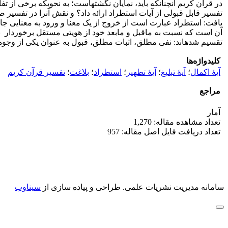
در قرآن کریم آن­چنان­که باید، نمایان نگشته­­است؛ به نحوی­که برخی از 
تفسیر قابل قبولی از آیات استطراد ارائه داد؟ و نقش آن­را در تفسیر
یافت: استطراد عبارت است از خروج از یک معنا و ورود به معنایی جالب 
آن است که نسبت به ماقبل و مابعد خود از هویتی مستقل برخوردار بو
تقسیم شده­اند: نفی مطلق، اثبات مطلق، قبول به­ عنوان یکی از وجوه
کلیدواژه‌ها
آیۀ اکمال
؛
آیۀ تبلیغ
؛
آیۀ تطهیر
؛
استطراد
؛
بلاغت
؛
تفسیر قرآن کریم
مراجع
آمار
تعداد مشاهده مقاله: 1,270
تعداد دریافت فایل اصل مقاله: 957
سامانه مدیریت نشریات علمی.
طراحی و پیاده سازی از
سیناوب