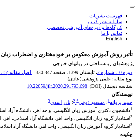
فهرست نشریات
سامانه نشر کتاب
کارگاه‌ها و دوره‌های آموزشی تخصصی
تماس با ما
English
تأثیر روش آموزش معکوس بر خودمختاری و اضطراب زبان آم
پژوهشهای زبانشناختی در زبانهای خارجی
دوره 10، شماره 2
، تابستان 1399
، صفحه
330-347
اصل مقاله (
.15 M
نوع مقاله: علمی پژوهشی(عادی)
شناسه دیجیتال (DOI):
10.22059/jflr.2020.291793.698
نویسندگان
3
2
*
1
حمید پروانه
؛
مسعود ذوقی
؛
نادر اسدی
1
دانشجوی دکتری آموزش زبان انگلیسی، واحد اهر، دانشگاه آزاد اسلا
2
استادیار گروه زبان انگلیسی، واحد اهر، دانشگاه آزاد اسلامی، اهر، ا
3
استادیار گروه آموزش زبان انگلیسی، واحد اهر، دانشگاه آزاد اسلامی
چکیده