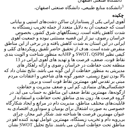
دانشگاه صنعتی اصفهان
3
دانشکده منابع طبیعی، دانشگاه صنعتی اصفهان،
چکیده
آهوی ایرانی یکی از پستانداران ساکن دشت‌های استپی و بیابانی
است که جمعیت آن به دلایل متعدد از جمله تخریب زیستگاه به
شدت کاهش یافته است. زیستگاههای شرق کشور، بخصوص
خراسان رضوی، نیز از این قضیه مستثنی نبوده و جمعیت آهوی
ایرانی در این استان به شدت کاهش یافته و در برخی از این مناطق
منقرض شده است. هدف از تحقیق حاضر تلفیق رویکردهای کمّی و
کیفی نظیر SWOT، QSPM و AHPبه منظور شناخت و الویت بندی
نقاط قوت، ضعف، فرصت ها و تهدید های آهوی ایرانی در 13
منطقه تحت حفاظت در خراسان رضوی و ارائه راهکار های
مدیریتی به منظور حفاظت از این گونه می باشد. نتایج نشان داد که
بالا بودن تنوع زیستی، حضور گونه های شاخص و اعتقادات مردم
مبنی بر تقدس آهو، مهمترین نقاط قوت است و بروز
خشکسالی‌های متمادی، کم آبی و ضعف مدیریت و حفاظت
ازگونه‌ها، مهمترین نقاط ضعف این مناطق به حساب می آید. در
گروه فرصت ‌ها، زون بندی مناطق تحت حفاظت و استفاده از
قابلیت‌های مختلف مناطق، مدیریت دام در مراتع و ایجاد شکارگاه
خصوصی به صورت اشتغال برای بومیان و سودآوری اقتصادی به
عنوان مهمترین فرصت ها شناخته شد. شکار غیر مجاز، چرای
بی‌رویه دام و تخریب زیستگاه، مهمترین عوامل تهدید کننده آهو در
مناطق تحت حفاظت استان می باشند. نتایج تحلیل SWOT نشان