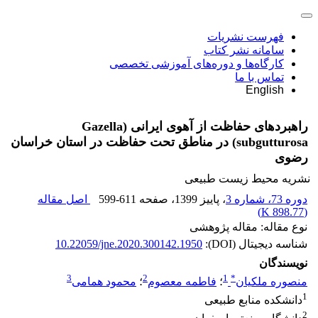
فهرست نشریات
سامانه نشر کتاب
کارگاه‌ها و دوره‌های آموزشی تخصصی
تماس با ما
English
راهبردهای حفاظت از آهوی ایرانی (Gazella
subgutturosa) در مناطق تحت حفاظت در استان خراسان
رضوی
نشریه محیط زیست طبیعی
دوره 73، شماره 3
، پاییز 1399
، صفحه
599-611
اصل مقاله
)
898.77 K
(
نوع مقاله: مقاله پژوهشی
شناسه دیجیتال (DOI):
10.22059/jne.2020.300142.1950
نویسندگان
3
2
1
*
منصوره ملکیان
؛
فاطمه معصوم
؛
محمود همامی
1
دانشکده منابع طبیعی
2