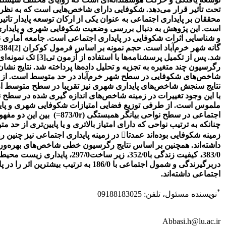
تحت تأثیر قرار می‌دهد. شکوفایی دارای شاخص‌هایی است که به نظر 
محققان بر پایداری اجتماعی به عنوان یکی از ارکان توسعه پایدار تاثیر
است. این پژوهش به دنبال بررسی وضعیت شکوفایی شهری و پایدار
گانه شهر خرم‌آباد است. حجم نمونه بر اساس فرمول کوکران
[2]
شد. پس از تکمیل پرسشنامه‌ها با استفاده از آزمون تی
[3]
تک نمونه‌ای
رگرسیون چند متغیره به تجزیه و تحلیل داده‌ها پرداخته شد. نتایج نشان
شاخص‌های شکوفایی در سطح شهر خرم‌آباد در حد متوسط است. از
نتایج سنجش شاخص‌های پایداری شهری نیز تقریبا در سطح متوسط ار
با این وجود تغییرات در زمینه شاخص‌های اندازه گیری شده در سطح 
ملموس است. از طرفی توزیع فضایی امتیازات شکوفایی شهری و پای
اجتماعی در سطح نواحی بیانگر همبستگی (873/0
r
=
) بین این دو مفه
چنانکه به ترتیب نواحی که دارای امتیاز بالاتری و یا پایین‌تری از حد م
زمینه شکوفایی بوده‌اند عمدتا

در زمینه پایداری اجتماعی نیز چنین رو
داشته‌اند. همچنین بر اساس نتایج رگرسیون خطی شاخص‌های بهره‌وری
دربرگیرندگی و شمول اجتماعی با 186/0 به ترتیب بیشترین اثر ر
اجتماعی داشته‌اند.
*
نویسنده مسئول، تلفن: 09188183025
Abbasi.h@lu.ac.ir