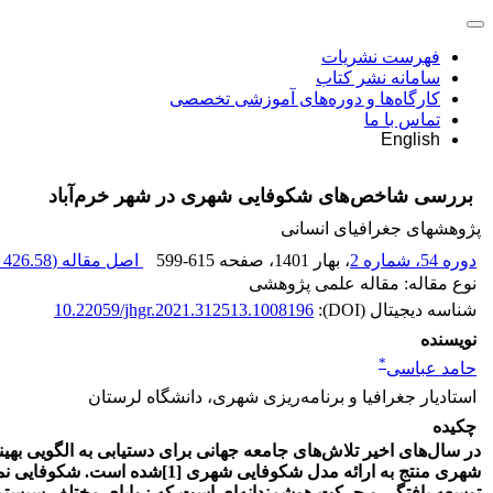
فهرست نشریات
سامانه نشر کتاب
کارگاه‌ها و دوره‌های آموزشی تخصصی
تماس با ما
English
بررسی شاخص‌های شکوفایی شهری در شهر خرم‌آباد
پژوهشهای جغرافیای انسانی
دوره 54، شماره 2
، بهار 1401
، صفحه
599-615
اصل مقاله (
426.58 K
نوع مقاله: مقاله علمی پژوهشی
شناسه دیجیتال (DOI):
10.22059/jhgr.2021.312513.1008196
نویسنده
*
حامد عباسی
استادیار جغرافیا و برنامه‌ریزی شهری، دانشگاه لرستان
چکیده
در سال‌های اخیر تلاش‌های جامعه جهانی برای دستیابی به الگویی بهین
شهری منتج به ارائه مدل شکوفایی شهری
[1]
شده است.
شکوفایی نم
توسعه یافتگی و حرکت هوشمندانه‌ای است که زوایای مختلف سیست