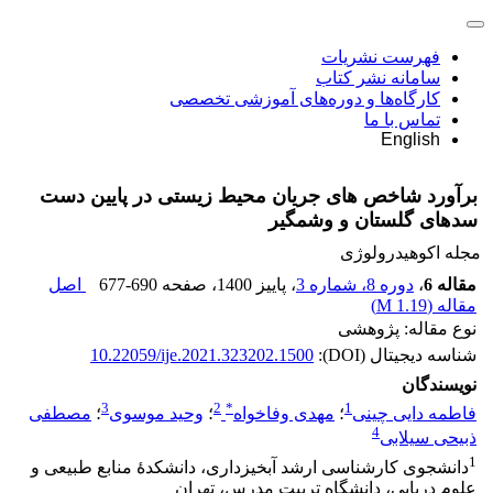
فهرست نشریات
سامانه نشر کتاب
کارگاه‌ها و دوره‌های آموزشی تخصصی
تماس با ما
English
برآورد شاخص‏ های جریان محیط‏ زیستی در پایین ‏دست
سدهای گلستان و وشمگیر
مجله اکوهیدرولوژی
مقاله 6
،
دوره 8، شماره 3
، پاییز 1400
، صفحه
677-690
اصل
مقاله (
1.19 M
)
نوع مقاله: پژوهشی
شناسه دیجیتال (DOI):
10.22059/ije.2021.323202.1500
نویسندگان
3
2
*
1
فاطمه دایی چینی
؛
مهدی وفاخواه
؛
وحید موسوی
؛
مصطفی
4
ذبیحی سیلابی
1
دانشجوی کارشناسی ارشد آبخیزداری، دانشکدۀ منابع طبیعی و
علوم دریایی، دانشگاه تربیت مدرس، تهران‌