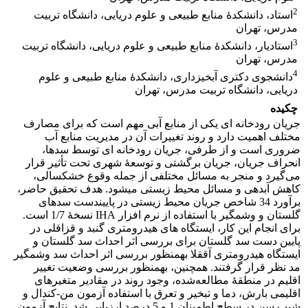
2
استاد، دانشکدۀ منابع طبیعی و علوم دریایی، دانشگاه تربیت
مدرس، تهران
3
استادیار، دانشکدۀ منابع طبیعی و علوم دریایی، دانشگاه تربیت
مدرس، تهران
4
دانشجوی دکتری آبخیزداری، دانشکدۀ منابع طبیعی و علوم
دریایی، دانشگاه تربیت مدرس، تهران
چکیده
جریان رودخانه ‏ای یکی از منابع آبی مهم است که برای مصارف
مختلف ‌اهمیت دارد و روند تغییرات آن در مدیریت منابع آب
ضروری است و از طرفی، جریان رودخانه‏ ای توسط سدها،
انحراف جریان، جریان‏ برگشتی و توسعۀ شهری تحت‏ تأثیر قرار
می‌گیرد و منجر به مسائل مختلفی از جمله وقوع خشکسالی،
کاهش آبدهی و مسائل محیط ‏زیستی می‏شود. هدف تحقیق حاضر،
برآورد 34 شاخص‏ جریان محیط‏ زیستی در پایین‏دست سدهای
گلستان و وشمگیر با استفاده از نرم ‏افزار IHA نسخۀ 1/7 است.
برای انجام این کار، ایستگاه‏ های هیدرومتری گنبد و قزاقلی در
پایین ‏دست سد گلستان برای بررسی اثر احداث سد گلستان و
ایستگاه هیدرومتری آق‏قلا به‏منظور بررسی اثر احداث سد وشمگیر
مد نظر قرار گرفتند. همچنین، به‏منظور بررسی وضعیت تغییر
اقلیم در منطقۀ مطالعه‌شده، وجود روند در مقادیر متغیرهای
اقلیمی بارش، دما و تبخیر و تعرق با استفاده آزمون من-کندال و
شیب سن در سطح اطمینان 1 و 5 درصد ارزیابی شد. نتایج آزمون