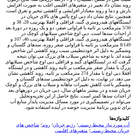
روند نشان داد ‌تغییر در متغیرهای اقلیمی اغلب به‏ صورت افزایش
بارش و دما و روند معنا‏دار افزایشی و کاهشی تبخیر و تعرق است.
همچنین، نتایج نشان داد دبی اوج پالس ‏های بالای جریان در
ایستگاه‏های هیدرومتری گنبد، قزاقلی و آق‏قلا به‏ترتیب 28، 38 و
5/30 مترمکعب بر ثانیه با فراوانی صفر، دو و یک روزه در دورۀ بعد
از احداث سدها است. دبی اوج شاخص سیلاب‏های کوچک در
ایستگاه‏های هیدرومتری گنبد، قزاقلی و آق‏قلا به‏ترتیب 46، 107 و
8/149 مترمکعب بر ثانیه با فراوانی صفر روزه، سدهای گلستان و
وشمگیر به دلیل اثر خودتنظیمی سبب روند کاهشی این شاخص
شده‏ اند. با توجه به شاخص سیلاب‏ های بزرگ می ‏توان نتیجه
گرفت که در ایستگاه‏های گنبد و قزاقلی دبی اوج شاخص سیلاب‏های
بزرگ با مقدار صفر مترمکعب بر ثانیه روند کاهشی و در ایستگاه
آق‏قلا دبی اوج با مقدار 274 مترمکعب بر ثانیه، روند کاهشی نشان
می‏ دهد. در نهایت، به دلیل اثر خودتنظیمی سد‏های گلستان و
وشمگیر باعث کاهش تغییرات ماهانه و سیلاب‏ های بزرگ و کوچک
جریان شده و در بیشتر ماه‏های سال، دبی جریان در دوره‏های بعد
از احداث سد‏ها کمتر است. نتایج حاصل از این تجزیه‌و‌تحلیل
می‌تواند در تصمیم‏گیری در مورد مسائل مدیریت پایدار منابع آب
برای تدوین برنامۀ مدیریت حوضه در آینده استفاده شود.
کلیدواژه‌ها
آب مورد نیاز محیط زیستی
؛
رژیم جریان
؛
روند
؛
شاخص‏ های
جریان محیط‏ زیستی
؛
متغیرهای اقلیمی