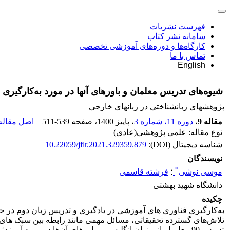
فهرست نشریات
سامانه نشر کتاب
کارگاه‌ها و دوره‌های آموزشی تخصصی
تماس با ما
English
شیوه‌های تدریس معلمان و باورهای آنها در مورد به‌کارگیری
پژوهشهای زبانشناختی در زبانهای خارجی
مقاله 9
،
دوره 11، شماره 3
، پاییز 1400
، صفحه
511-539
اصل مقاله 
نوع مقاله: علمی پژوهشی(عادی)
شناسه دیجیتال (DOI):
10.22059/jflr.2021.329359.879
نویسندگان
*
موسی نوشی
؛
فرشته قاسمی
دانشگاه شهید بهشتی
چکیده
به‌کارگیری فناوری های آموزشی در یادگیری و تدریس زبان دوم در ح
تلاش‌های گسترده تحقیقاتی، مسائل مهمی مانند رابطه بین سبک ‌های
تدریس 90 معلم ایرانی زبان انگلیسی و باورهای آن‌ها در مورد