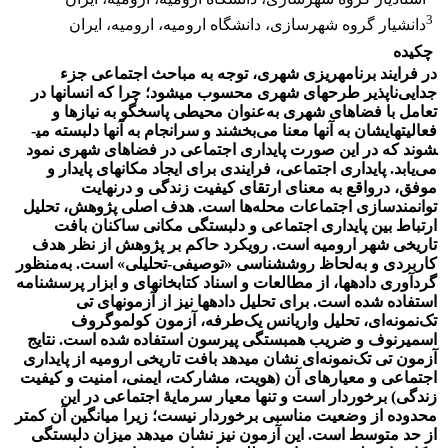
3
دانشیار گروه شهرسازی، دانشگاه ارومیه، ارومیه، ایران
چکیده
در فرایند برنامه­ریزی شهری، توجه به مباحث اجتماعی جزء
جدایی‌ناپذیر طرح­های شهری محسوب می­شود؛ چرا که انسان­ها در
تعامل با فضاهای شهری به‌عنوان محیطی پاسخگو به نیازها و
فعالیت­هایشان به آن­ها معنا می‌بخشند و سرانجام به آن­ها دلبسته می­
شوند که در این صورت پایداری اجتماعی در فضاهای شهری نمود
می‌یابد. پایداری اجتماعی، فرایندی برای ایجاد مکان­های پایدار و
موفق، درواقع به معنای ارتقای کیفیت زندگی و درنهایت
توانمندسازی اجتماعات محله‌ها است.
هدف اصلی پژوهش، تحلیل
ارتباط بین پایداری اجتماعی و دلبستگی مکانی ساکنان بافت
تاریخی شهر ارومیه است. رویکرد حاکم بر پژوهش از نظر هدف
کاربردی و به
لحاظ روش­شناسی «توصیفی-تحلیلی» است. به‌منظور
گردآوری داده­ها، از مطالعات و اسناد کتابخانه­ای و ابزار پرسشنامه
استفاده شده است. برای تحلیل داده­ها نیز از آزمون­های تی
تک‌نمونه‌ای، تحلیل واریانس یک‌طرفه، آزمون کولموگروف
اسمیرنوف و ضریب همبستگی پیرسون استفاده شده است. نتایج
آزمون تی تک‌نمونه‌ای نشان می
دهد بافت تاریخی ارومیه از پایداری
اجتماعی و معیار
های آن (هویت، مشارکت، ایمنی، امنیت و کیفیت
زندگی) برخوردار است و تنها معیار
سرمایۀ اجتماعی در این
محدوده از وضعیت مناسبی برخوردار نیست؛ زیرا میانگین آن کمتر
از حد متوسط است. این آزمون نیز نشان می­دهد میزان دلبستگی