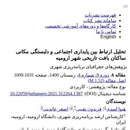
فهرست نشریات
سامانه نشر کتاب
کارگاه‌ها و دوره‌های آموزشی تخصصی
تماس با ما
English
تحلیل ارتباط بین پایداری اجتماعی و دلبستگی مکانی
ساکنان بافت تاریخی شهر ارومیه
پژوهش‌های جغرافیای برنامه‌ریزی شهری
مقاله 6
،
دوره 9، شماره 4
، زمستان 1400
، صفحه
1009-1031
اصل مقاله (
1.52 M
)
نوع مقاله: پژوهشی - کاربردی
شناسه دیجیتال (DOI):
10.22059/jurbangeo.2021.312264.1387
نویسندگان
3
2
*
1
هیوا اسدی
؛
فریدون نقیبی
؛
اصغر عابدینی
1
کارشناس ارشد برنامه‌ریزی شهری، دانشگاه ارومیه، ارومیه،
ایران
2
استادیار گروه شهرسازی، دانشگاه ارومیه، ارومیه، ایران