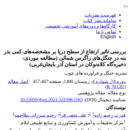
فهرست نشریات
سامانه نشر کتاب
کارگاه‌ها و دوره‌های آموزشی تخصصی
تماس با ما
English
بررسی تاثیر ارتفاع از سطح دریا بر مشخصه‌های کمی بذر
بنه در جنگل‌های زاگرس شمالی (مطالعه موردی:
ذخیره‌گاه کلاه‌نوکان در استان آذر بایجان‌غربی)
نشریه جنگل و فرآورده های چوب
دوره 74، شماره 4
، زمستان 1400
، صفحه
457-467
اصل مقاله
)
701.81 K
(
نوع مقاله: مقاله پژوهشی
شناسه دیجیتال (DOI):
10.22059/jfwp.2021.322598.1163
نویسندگان
3
2
1
*
قدرت رحیم زاده
؛
علی نجفی فر
؛
رحیم میرزایی ملااحمد
1
مرکز تحقیقات و آموزش کشاورزی و منابع طبیعی ایلام
2