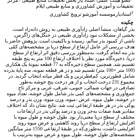
عضو هیئت علمی/ استاد یار بخش تحقیقات منابع طبیعی / مرکز
تحقیقات و آموزش کشاورزی و منابع طبیعی ایلام
3
استادیارموسسه آموزشو ترویج کشاورزی
چکیده
بذر گیاهان، منشأ اصلی زاد‌آوری طبیعی به روش دانه‌زاد است.
بخشی از مشکلات نبود زاد‌آوری طبیعی در جنگل‌های زاگرس،
ناشی از کمبود بذر سالم، رسیده و باکیفیت است. پژوهش حاضر با
هدف بررسی اثر عامل ارتفاع از سطح دریا بر مشخصه‌های کمّی
بذر بنه انجام گرفت. به‌منظور بررسی دقیق‌ اثر ارتفاع از سطح
دریا، ذخیره‌گاه مورد نظر با اختلاف ارتفاع 100 متر به پنج طبقه
تقسیم شد. همچنین سطح ذخیره‌گاه به 77 قطعه نمونۀ یک هکتاری
(100 متر ×100 متر) تقسیم شد و در هر قطعه نمونه، سه پایۀ بذرده
شامل قطورترین، کم‌قطر‌ترین و یک قطر میانه انتخاب گردید. در
مجموع 231 درخت انتخاب و از هر درخت پنج خوشه به‌طور
تصادفی در جهات شمالی، جنوبی، شرقی، غربی و مرکز تاج
جمع‌آوری و مشخصه‌های کمی بذر شامل طول خوشه،‌ تعداد‌ میوه
در خوشه، طول‌ میوه، عرض -میوه، وزن ‌میوه، وزن‌ بذر و درصد
پوکی بذر در هر طبقۀ ارتفاعی ثبت شد. نتایج نشان داد که اختلاف
مقادیر همۀ صفات به‌جز وزن و درصد پوکی بذر در ارتفاعات
مختلف از سطح دریا معنی‌دار بود. طول خوشه و طول میوه با
افزایش ارتفاع از سطح دریا روند کاهشی و عرض میوه روند
افزایشی داشت، به‌طوری‌که در طبقۀ ارتفاعی 1550 متر میانگین
مشخصه‌های طول خوشه، طول میوه و عرض میوه به‌ترتیب با