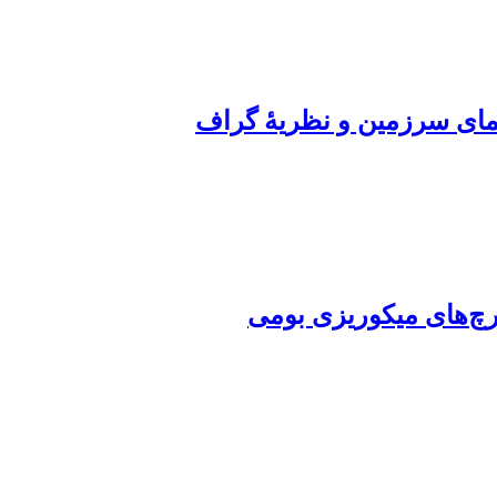
یمای سرزمین و نظریۀ گراف