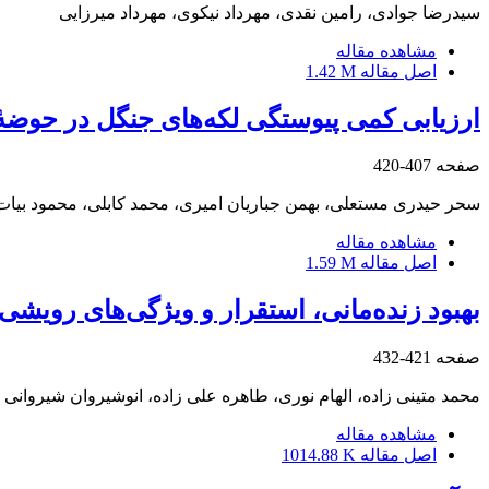
سیدرضا جوادی، رامین نقدی، مهرداد نیکوی، مهرداد میرزایی
مشاهده مقاله
اصل مقاله
1.42 M
ارزیابی کمی پیوستگی لکه‌های جنگل در حوضۀ
صفحه
407-420
سحر حیدری مستعلی، بهمن جباریان امیری، محمد کابلی، محمود بیات
مشاهده مقاله
اصل مقاله
1.59 M
بهبود زنده‌مانی، استقرار و ویژگی‌های رویشی نهال‌های ارس (Juniperus excelsa) با 
صفحه
421-432
محمد متینی زاده، الهام نوری، طاهره علی زاده، انوشیروان شیروانی
مشاهده مقاله
اصل مقاله
1014.88 K