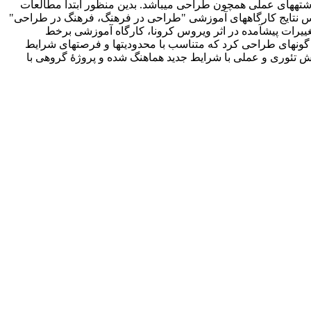
ه­های عملی همچون طراحی می­باشد. بدین منظور ابتدا مطالعات
پویایی و مانایی فرهنگ انجام گرفت. سپس نتایج کارگاه­های آموزشی "طراحی در فرهنگ، فرهنگ در طراحی"
تغییرات پیش­آمده در اثر ویروس کرونا، کارگاه آموزشی برخط
 گونه­ای طراحی کرد که متناسب با محدودیت­ها و فرصت­های شرایط
بخش تئوری و عملی با شرایط جدید هماهنگ شده و پروژۀ گروهی با