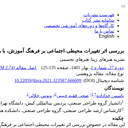
فهرست نشریات
سامانه نشر کتاب
کارگاه‌ها و دوره‌های آموزشی تخصصی
تماس با ما
English
بررسی اثر تغییرات محیطی-اجتماعی بر فرهنگ آموزش، با
نشریه هنرهای زیبا: هنرهای تجسمی
دوره 27، شماره 1
، بهار 1401
، صفحه
125-135
اصل مقاله (
2.74 M
)
نوع مقاله: مقاله پژوهشی
شناسه دیجیتال (DOI):
10.22059/jfava.2021.323587.666699
نویسندگان
2
2
1
*
یاسمن خداداده
؛
ضحی فقیه حبیبی
؛
ونوس جلالی
1
دانشیار گروه طراحی صنعتی، پردیس بینالمللی کیش، دانشگاه تهران
2
کارشناس ارشد طراحی صنعتی، گروه طراحی صنعتی، دانشکده هنرهای
چکیده
این مقاله در خصوص بررسی اثر تغییرات محیطی-اجتماعی بر فرهنگ