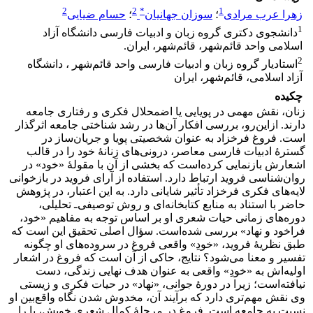
2
2
*
1
زهرا عرب مرادی
؛
سوزان جهانیان
؛
حسام ضیایی
1
دانشجوی دکتری گروه زبان و ادبیات فارسی دانشگاه آزاد
اسلامی واحد قائم‌شهر، قائم‌شهر، ایران.
2
استادیار گروه زبان و ادبیات فارسی واحد قائم‌شهر ، دانشگاه
آزاد اسلامی، قائم‌شهر، ایران
چکیده
زنان، نقش مهمی در پویایی یا اضمحلال فکری و رفتاری جامعه
دارند. از‌این‌رو، بررسی افکار آن‌ها در رشد شناختی جامعه اثرگذار
است. فروغ فرخزاد به عنوان شخصیتی پویا و جریان‌ساز در
گسترۀ ادبیات فارسی معاصر، درونی‌های زنانۀ خود را در قالب
اشعارش بازنمایی کرده‌است که بخشی از آن با مقولۀ «خود» در
روان‌شناسی فروید ارتباط دارد. استفاده از آرای فروید در بازخوانی
لایه‌های فکری فرخزاد تأثیر شایانی دارد. به این اعتبار، در پژوهش
حاضر با استناد به منابع کتابخانه‌ای و روش توصیفی‌ـ تحلیلی،
دوره‌های زمانی حیات شعری او بر اساس توجه به مفاهیم «خود،
فراخود و نهاد» بررسی شده‌است. سؤال اصلی تحقیق این است که
طبق نظریۀ فروید، «خودِ» واقعی فروغ در سروده‌های او چگونه
تفسیر و معنا می‌شود؟ نتایج، حاکی از آن است که فروغ در اشعار
اولیه‌اش به «خودِ» واقعی به عنوان هدف نهایی زندگی، دست
نیافته‌است؛ زیرا در دورۀ جوانی، «نهاد» در حیات فکری و زیستی
وی نقش مهم‌تری دارد که برآیند آن، مخدوش شدن نگاه واقع‌بین او
نسبت به جامعه است. فروغ در مرحلۀ کمال شعری خویش، پا را