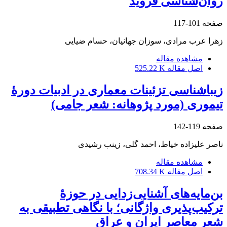
روان‌شناسی فروید
صفحه
101-117
زهرا عرب مرادی، سوزان جهانیان، حسام ضیایی
مشاهده مقاله
اصل مقاله
525.22 K
زیباشناسی تزئینات معماری در ادبیات دورۀ
تیموری (مورد پژوهانه: شعر جامی)
صفحه
119-142
ناصر علیزاده خیاط، احمد گلی، زینب رشیدی
مشاهده مقاله
اصل مقاله
708.34 K
بن‌مایه‌های آشنایی‌زدایی در حوزۀ
ترکیب‌پذیری واژگانی؛ با نگاهی تطبیقی به
شعر معاصر ایران و عراق