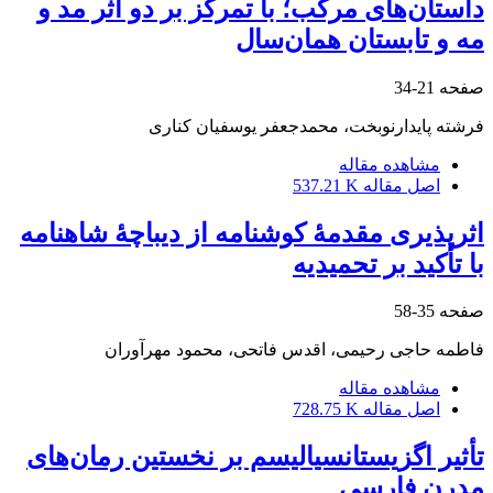
داستان‌های مرکب؛ با تمرکز بر دو اثر مد و
مه و تابستان همان‌سال
صفحه
21-34
فرشته پایدارنوبخت، محمدجعفر یوسفیان کناری
مشاهده مقاله
اصل مقاله
537.21 K
اثرپذیری مقدمۀ کوش‎نامه از دیباچۀ شاهنامه
با تأکید بر تحمیدیه
صفحه
35-58
فاطمه حاجی رحیمی، اقدس فاتحی، محمود مهرآوران
مشاهده مقاله
اصل مقاله
728.75 K
تأثیر اگزیستانسیالیسم بر نخستین رمان‌های
مدرنِ فارسی