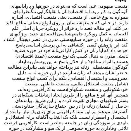
منفعت مفهومی غنی است که می‌تواند در حوزه­ها و پارادایم­های
گوناگون به کار رود. اما اقتصاددانان با تقلیل­گرایی تنگ­نظرانه­ای
همواره به نوع خاصی از منفعت، یعنی منفعت اقتصادی، اشاره
دارند. در حالی که جامعه­شناسان بر روی انواع مختلف منافع تاکید
می‌کنند. این مقاله قصد دارد فراتر از رویکرد جریان اصلی علم
اقتصاد، به کمک رویکرد جامعه­شناسی اقتصادی جدید، ویژگی­های
منفعت زنانه را در حوزه صنایع‌دستی مدرن در عصر دیجیتال کشف
کند. این پژوهش کیفی_اکتشافی به این پرسش اساسی پاسخ
خواهد داد که آیا زنان در کنش کارآفرینانه خود در حوزه صنایع­
دستی مدرن به دنبال کسب یک نوع منفعت (عمدتا اقتصادی)
هستند یا انواع منافع؟ و از خلال پاسخ به این پرسش به ابعاد
گوناگون منفعت­طلبی زنانه نیز پرداخته خواهد شد. بنابراین مطالعه
حاضر نشان می­دهد که زنان سازنده در این حوزه، نه به دلیل
محرومیت و استیصال اقتصادی، بلکه برای کسب انواع منفعت
(شامل منفعت استقلال طلبی، منفعت عاطفی، منفعت
خودشکوفایی و منفعت شبکه­ای)دست به کارآفرینی زده‌اند.
همچنین آنها انواع منافع را از طریق ایجاد ارتباطات شبکه‌ای در
بستر شبکه­های مجازی تقویت کرده و از این طریق، پیامدهای
حاصل از گفتمان زنانه را در بین اجتماع سازندگان صنایع‌دستی
گسترش می­دهند. بر این مبنا کارآفرینی برای زنان یک نیاز برآمده از
استیصال و اضطرار نیست بلکه یک انتخاب آگاهانه برای استقلال و
تاییدی بر سوژه‌گی زنان در جامعه معاصر است. کارآفرینی فرصت
تلاقی وفاداری به حوزه خصوصی از یک سو و مشارکت در حوزه