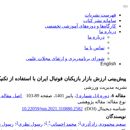
فهرست نشریات
سامانه نشر کتاب
کارگاه‌ها و دوره‌های آموزشی تخصصی
درباره ما
درباره ما
تماس با ما
شورای برنامه‌ریزی و ارتقای مجلات علمی
English
پیش‌بینی ارزش بازار بازیکنان فوتبال ایران با استفاده از ت
نشریه مدیریت ورزشی
مقاله 6
،
دوره 14، شماره 3
، پاییز 1401
، صفحه
103-89
اصل مقاله (
نوع مقاله: مقاله پژوهشی
شناسه دیجیتال (DOI):
10.22059/jsm.2021.310880.2582
نویسندگان
3
2
*
1
سعید محمودی زاد آذری
؛
محمد احسانی
؛
رسول نظری
؛
رسول ن