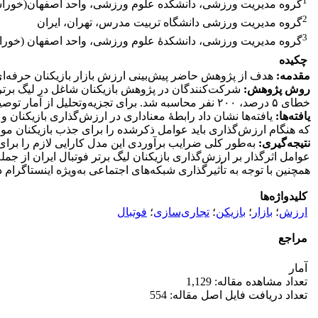
1
گروه مدیریت ورزشی، دانشکده علوم ورزشی، واحد اصفهان(خوراسگا
2
گروه مدیریت ورزشی دانشگاه تربیت مدرس، تهران، ایران
3
گروه مدیریت ورزشی، دانشکدۀ علوم ورزشی، واحد اصفهان (خوراسگا
چکیده
مقدمه:
هدف از پژوهش حاضر پیش‌بینی ارزش بازار بازیکنان حرفه‌ای فوتبال لیگ برتر
روش پژوهش:
خطای ۵ درصد، ۲۰۰ نفر محاسبه شد. برای تجزیه‌وتحلیل از آمار توصیفی و به‌منظور تحلیل استنباطی از روش رگرسیون چندگانه استفاده شد.
یافته‌ها:
یافته‌ها نشان داد رابطۀ معنا‌داری در ارزش‌گذاری بازیکنان
که هنگام ارزش‌گذاری باید عوامل ذکرشده را برای جذب بازیکنان مورد
نتیجه‌گیری:
به‌طور کلی ضرایب برآوردی این مدل کارایی لازم را برای
عوامل اثرگذار بر ارزش‌گذاری بازیکنان لیگ برتر فوتبال ایران از ج
همچنین با توجه به تأثیرگذاری شبکه‌های اجتماعی به‌ویژه اینستاگرام 
کلیدواژه‌ها
ارزش
؛
بازار
؛
بازیکن
؛
تجاری‌سازی
؛
فوتبال
مراجع
آمار
تعداد مشاهده مقاله: 1,129
تعداد دریافت فایل اصل مقاله: 554