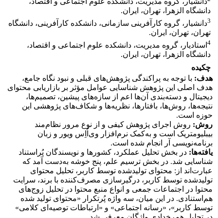
دانشیار، گروه مدیریت، دانشکده علوم اجتماعی و اقتصاد،
دانشگاه الزهرا، تهران، ایران.
3
دانشیار، گروه کارآفرینی سازمانی، دانشکده کارآفرینی، دانشگاه
تهران، تهران، ایران.
4
استادیار، گروه مدیریت، دانشکده علوم اجتماعی و اقتصاد،
دانشگاه الزهرا، تهران، ایران.
چکیده
هدف:
با توجه به پراکندگی پژوهش‌های قبلی و نبود نگاه جامع،
هدف اصلی این پژوهش شناسایی عوامل مؤثر بر بازاریابی محتوای
دیجیتال و دسته‌بندی آن‌ها اعم از سازه‌های پیشین، تصمیم‌ها،
نتیجه‌ها، روش‌ها، بافتارها، نظریه‌ها و شکاف‌های پژوهشی این
حوزه است.
روش:
روش اجرای پژوهش کیفی و از نوع مرور نظام‌مند
بیبلیومتریک است و به‌کمک نرم‌افزار وی‌اُاِس ویور و زبان
برنامه‌نویسی آر انجام شده است.
یافته‌ها:
در بخش تحلیل عملکرد، کشورها و نویسندگان پُراستناد
شناسایی شد. در بخش ترسیم علم، پنج خوشه به‌دست آمد که
عبارت‌اند از: محتوای تولیدشده توسط کاربر، تحلیل محتوای
تولیدشده توسط کاربر، درگیرسازی مصرف‌کننده با برند، سرایت
محتوا در اجتماعات جمعی و انواع منبع محتوا در تحلیل زوج‌های
هم‌استنادی. در این میان، سه واژه پُرتکرار «محتوای تولید شده
توسط کاربر»، «رسانه اجتماعی» و «ارتباطات توصیه‌ای کلامی»
در تحلیل هم‌رخدادی واژگان معرفی شد.