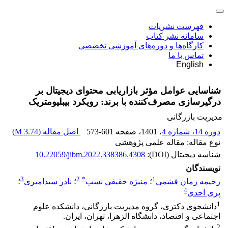
فهرست نشریات
سامانه نشر کتاب
کارگاه‌ها و دوره‌های آموزشی تخصصی
تماس با ما
English
شناسایی عوامل مؤثر بازاریابی محتوای دیجیتال بر
درگیرسازی مصرف‌کننده با برند: رویکرد بیبلیومتریک
مدیریت بازرگانی
دوره 14، شماره 4
، 1401
، صفحه
573-601
اصل مقاله (
3.74 M
)
نوع مقاله: مقاله علمی پژوهشی
شناسه دیجیتال (DOI):
10.22059/jibm.2022.338386.4308
نویسندگان
3
2
*
1
رحیمه زمان فشمی
؛
منیژه حقیقی نسب
؛
نادر سیدامیری
؛
4
پری احدی
1
دانشجوی دکتری، گروه مدیریت بازرگانی، دانشکده علوم
اجتماعی و اقتصاد، دانشگاه الزهرا، تهران، ایران.
2