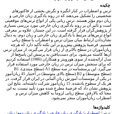
چکیده
ترس و اضطراب در کنار انگیزه و نگرش بخشی از فاکتورهای
شخصیتی را تشکیل می‌دهند که در روند یادگیری زبان خارجی و
زبان دوم مؤثر هستند. ترس زبانی یکی از انواع ترس‌های موقعیتی
است و تأثیر آن بر روند یادگیری زبان خارجی مورد بررسی بسیاری
از پژوهش‌گران قرار گرفته است. در این جستار، علاوه بر معرفی
انواع ترس‌های مرتبط با یادگیری زبان خارجی و زبان دوم، به دنبال
نشان‌دادن ارتباط میان میزان ترس و اضطراب با سطح زبانی
هستیم. فرضیۀ پژوهش پیش‌رو بر این نکته تأکید دارد که هرچه
زبان‌آموزان در سطح بالاتری از زبان قرار می‌گیرند، از میزان ترس
آن‌ها کاسته می‌شود. برای دست‌یافتن به پرسش این پاسخ‌ها از
مدل ارائه‌شده از سوی هورویتز و همکاران (1986) استفاده کردیم
که برای سنجش میزان ترس در زبان خارجی مورد استفاده قرار
می‌گیرد. این پرسشنامه در سه سطح A1 (سطح مبتدی)، B1
(سطح متوسط) و B2 (سطح بالای متوسط) در اختیار 45 زبان‌آموز
در یکی از موسسات آموزش زبان آلمانی در ایران قرار گرفت. در
هر یک از سطوح یادشده، 15 زبان‌آموز شرکت داشته‌اند. نتایج این
پژوهش نشان داد که فرضیۀ مطرح شده مورد تأیید نیست. به این
معنا که بالارفتن سطح زبانی لزوماً به کاهش میزان ترس و
اضطراب زبان‌آموزان منجر نمی‌شود.
کلیدواژه‌ها
ترس
؛
اضطراب
؛
یادگیری زبان خارجی
؛
یادگیری زبان دوم
؛
زبان