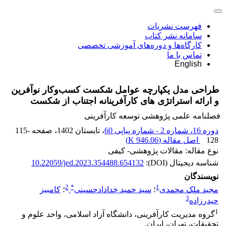
فهرست نشریات
سامانه نشر کتاب
کارگاه‌ها و دوره‌های آموزشی تخصصی
تماس با ما
English
طراحی مدل یکپارچه عوامل شکست کسب‌وکار نوآفرین
و ارائه استراتژی های کارآفرینانه اجتناب از شکست
فصلنامه علمی پژوهشی توسعه کارآفرینی
دوره 16، شماره 2 - شماره پیاپی 60
، تابستان 1402
، صفحه
115-
128
اصل مقاله (
946.06 K
)
نوع مقاله: مقالات پژوهشی- کیفی
شناسه دیجیتال (DOI):
10.22059/jed.2023.354488.654132
نویسندگان
2
*
1
مجید ملک محمدی
؛
سید حمید خدادادحسینی
؛
کامبیز
3
حیدرزاده
1
گروه مدیریت کارآفرینی، دانشگاه آزاد اسلامی، واحد علوم و
تحقیقات، تهران، ایران.