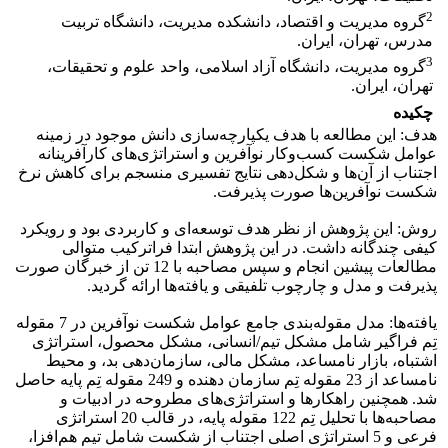
2
گروه مدیریت و اقتصاد، دانشکده مدیریت، دانشگاه تربیت
مدرس، تهران، ایران.
3
گروه مدیریت، دانشگاه آزاد اسلامی، واحد علوم و تحقیقات،
تهران، ایران.
چکیده
هدف: این مطالعه با هدف یکپارچه‌سازی دانش موجود در زمینه
عوامل شکست کسب‌وکار نوآفرین و استراتژی‌های کارآفرینانه
اجتناب از آن‌ها و شکل‌دهی نتایج تفسیری منسجم برای کاهش نرخ
شکست نوآفرین‌ها صورت پذیرفت.
روش: این پژوهش از نظر هدف توسعه‌ای و کاربردی بود و رویکرد
کیفی چندگانه داشت. در این پژوهش ابتدا فراترکیب متوالی
مطالعات پیشین انجام و سپس مصاحبه با 12 تن از خبرگان صورت
پذیرفت و مدل و چارچوب تلفیقی و یافته‌ها ارائه گردید.
یافته‌ها: مدل مقوله‌بندی جامع عوامل شکست نوآفرین در 7 مقوله
تِم فراگیر شامل مشکل تیم/انسانی، مشکل محصول، استراتژی
اشتباه، بازار نامساعد، مشکل مالی، سازمان‌دهی بد، و محیط
نامساعد از 23 مقوله تِم سازمان دهنده و 249 مقوله تِم پایه حاصل
شد. همچنین راهکارها و استراتژی‌های مطروحه در ادبیات و
مصاحبه‌ها با تحلیل تِم 122 مقوله پایه، در قالب 20 استراتژی
فرعی و 5 استراتژی اصلی اجتناب از شکست شامل تیم هم‌افزا،