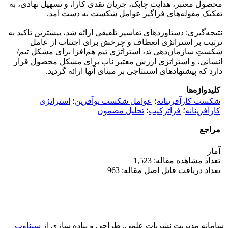
محصول معتبر، هدایت چابک، جریان نقدی کارا، و تسهیل نهادی، به
تفکیک مقوله‌های فراگیر عوامل شکست به دست آمد.
نتیجه‌گیری: دستاوردهای تفاسیر تلفیقی ارائه شد، بیشترین تاکید به
ترتیب بر استراتژی انعطاف و چرخش برای اجتناب از عامل
شکستِ سازمان‌دهی بَد، استراتژی تیم هم‌افزا برای مشکل تیم/
انسانی، و استراتژی ارزش معتبر ناب برای مشکل محصول قرار
دارد که پیشنهادهای استنتاجی بر مبنای آنها ارائه گردید.
کلیدواژه‌ها
شکست کارآفرینانه
؛
عوامل شکست نوآفرین
؛
استراتژی
کارآفرینانه
؛
فراترکیب
؛
تحلیل مضمون
مراجع
آمار
تعداد مشاهده مقاله: 1,523
تعداد دریافت فایل اصل مقاله: 963
سامانه مدیریت نشریات علمی.
طراحی و پیاده سازی از
سیناوب