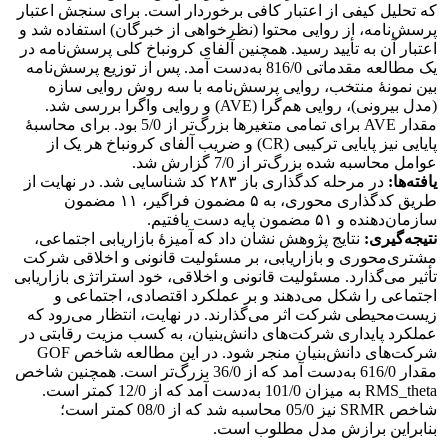
که تحلیل کیفی از اعتبار کافی برخوردار است. برای سنجش اعتبار
‏پرسش‌نامه، از روایی محتوا (نظرخواهی از خبرگان) استفاده شد و
اعتبار آن به تأیید رسید. همچنین آلفای کرونباخ کلی ‏پرسش‌نامه در
یک مطالعه مقدماتی 816/0 به‌دست آمد. پس از توزیع ‏پرسش‌نامه
بین نمونۀ منتخب، روایی ‏پرسش‌نامه با سه روش روایی سازه
(مدل بیرونی)، روایی هم‌گرا (AVE) و روایی واگرا بررسی شد.
مقدار AVE برای تمامی متغیرها بزرگ‌تر از 5/0 بود. برای محاسبۀ
پایایی نیز پایایی ترکیبی (CR) و ضریب آلفای کرونباخ هر یک از
عوامل محاسبه شده بزرگ‌تر از 7/0 گزارش شد.
یافته‌ها:
در مرحله کدگذاری باز ۲۸۳ کد شناسایی شد. در نهایت از
طریق کدگذاری محوری، به ۵ مضمون فراگیر، ۱۱ مضمون
سازمان‌دهنده و ۵۱ مضمون پایه دست یافتیم.
نتیجه‌گیری:
نتایج پژوهش نشان داد که آمیزۀ بازاریابی اجتماعی،
مشتری‌محوری و بازاریابی، بر مسئولیت قانونی و اخلاقی شرکت
تأثیر می‌گذارد. مسئولیت قانونی و اخلاقی، خود استراتژی بازاریابی
اجتماعی را شکل می‌دهند و بر عملکرد اقتصادی، اجتماعی و
زیست‌محیطی شرکت اثر می‌گذارند. در نهایت، انتظار می‌رود که
عملکرد پایداری شرکت‌های دانش‌بنیان، به کسب مزیت رقابتی در
شرکت‌های دانش‌بنیان منجر شود. در این مطالعه شاخص GOF
مقدار 616/0 به‌دست آمد که از 36/0 بزرگ‌تر است. همچنین شاخص
RMS_theta به میزان 101/0 به‌دست آمد که از 12/0 کمتر است.
شاخص SRMR نیز 05/0 محاسبه شد که از 08/0 کمتر است؛
بنابراین برازش مدل مطلوب است.