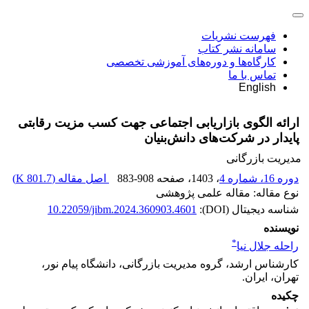
فهرست نشریات
سامانه نشر کتاب
کارگاه‌ها و دوره‌های آموزشی تخصصی
تماس با ما
English
ارائه الگوی بازاریابی اجتماعی جهت کسب مزیت رقابتی
پایدار در شرکت‌های دانش‌بنیان
مدیریت بازرگانی
دوره 16، شماره 4
، 1403
، صفحه
883-908
اصل مقاله (
801.7 K
)
نوع مقاله: مقاله علمی پژوهشی
شناسه دیجیتال (DOI):
10.22059/jibm.2024.360903.4601
نویسنده
*
راحله جلال نیا
کارشناس ارشد، گروه مدیریت بازرگانی، دانشگاه پیام نور،
تهران، ایران.
چکیده