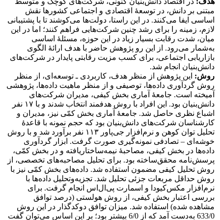
هدف:
در اقتصاد دانش‌بنیان کنونی، شرکت‌های کوچک و متوسط
مبتنی بر دانش، در توسعۀ اقتصادی و اجتماعی کشورها نقش
اساسی ایفا می‌کنند. در این راستا، دولت‌ها می‌کوشند تا با پشتیبانی
لازم، زمینه را برای رشد چنین شرکت‌هایی فراهم کنند؛ اما در این
میان، شدت رقابت بسیار زیاد در این حوزه، مسئلۀ اساسی
به‌شمار می‌رود. از این رو پژوهش حاضر با هدف ارائۀ الگوی
بازاریابی اجتماعی، برای کسب مزیت رقابتی پایدار در شرکت‌های
دانش‌بنیان انجام شد.
روش:
این پژوهش از منظر هدف، کاربردی ـ توسعه‌ای، از منظر
روش گردآوری داده‌ها، توصیفی و از منظر ماهیت داده‌ها، پژوهشی
آمیخته است. جامعۀ آماری بخش کیفی، مدیران شرکت‌های
دانش‌بنیان بود. این افراد با روش هدفمند انتخاب شدند و با ۱۷ نفر
اشباع نظری حاصل شد. جامعۀ آماری بخش کمّی نیز، مدیران و
کارشناسان شرکت‌های دانش‌بنیان بود که حجم نمونه با قاعدۀ
تحلیل توان کوهن و نرم‌افزار جی‌پاور ۱۱۳ نفر برآورد شد و با روش
خوشه‌ای – تصادفی نمونه‌گیری صورت گرفت. ابزار گردآوری
داده‌ها در بخش کیفی، مصاحبۀ نیمه‌ساختاریافته و در بخش کمّی،
پرسش‌نامه محقق‌ساخته بود. برای تحلیل مصاحبه‌های تخصصی، از
روش تحلیل کیفی مضمون استفاده شد. داده‌های بخش کمّی نیز با
روش حداقل مربعات جزئی تحلیل شد. تجزیه‌وتحلیل داده‌ها با
نرم‌افزار مکس‌کیودا و اسمارت پی‌ال‌اس انجام گرفت. برای
بررسی اعتبار بخش کیفی، از روش هولستی (درصد توافق
مشاهده شده) استفاده شد. میزان توافق دوکدگذار در این روش
633/0 به‌دست آمد که از 6/0 بیشتر بود؛ بر این اساس می‌توان گفت