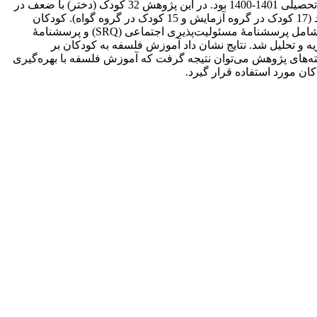
پس‌آزمون با گروه گواه و مرحلۀ پیگیری دوماهه انجام شد. جامعۀ آماری پژوهش شامل کودکان 9 تا 12 سالۀ منطقۀ 12 شهر تهران در سال تحصیلی 1401-1400 بود. در این پژوهش 32 کودک (دختر) با ضعف در
به روش نمونه‌گیری هدفمند انتخاب و به روش تصادفی در گروه‌های آزمایش و گواه جای‌دهی شدند (17 کودک در گروه آزمایش و 15 کودک در گروه گواه). کودکان
حاضر در گروه آزمایش آموزش فلسفۀ کودکان را در هشت جلسۀ 60 دقیقه‌ای دریافت کردند. پرسشنامه‌های مورد استفاده در این پژوهش شامل پرسشنامۀ مسئولیت‌پذیری اجتماعی (SRQ) و پرسشنامۀ
EIQ) بود. داده‌های جمع‌آوری‌شده به شیوۀ تحلیل واریانس آمیخته و آزمون بنفرونی با استفاده از نرم‌افزار آماری SPSS-23 تجزیه و تحلیل شد. نتایج نشان داد آموزش فلسفه به کودکان بر
 دارد. براساس یافته‌های پژوهش می‌توان نتیجه گرفت که آموزش فلسفه با بهره‌گیری
ان مورد استفاده قرار گیرد.