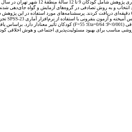
هوش اخلاقی (
(0/001>P؛ 0/64=Eta؛ 55=F) کودکان تأثیر معنادار
ن روشی مناسب برای بهبود مسئولیت‌پذیری اجتماعی و هوش اخلاقی
کودک