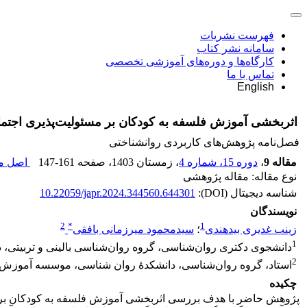
فهرست نشریات
سامانه نشر کتاب
کارگاه‌ها و دوره‌های آموزشی تخصصی
تماس با ما
English
اثربخشی آموزش فلسفه به کودکان بر مسئولیت‌پذیری اجتماعی و هو
فصل‌نامه پژوهش‌های کاربردی روانشناختی
مقاله 9
،
دوره 15، شماره 4
، زمستان 1403
، صفحه
147-161
اصل مق
نوع مقاله: مقاله پژوهشی
شناسه دیجیتال (DOI):
10.22059/japr.2024.344560.644301
نویسندگان
2
*
1
زینب غدیری بیدهندی
؛
سیدمحمود میرزمانی بافقی
1
دانشجوی دکتری روان‌شناسی، گروه روان‌شناسی بالینی و تربیتی، دا
2
استاد، گروه روان‌شناسی، دانشکدۀ روان شناسی، موسسه آموزش عا
چکیده
پژوهش حاضر با هدف بررسی اثربخشی آموزش فلسفه به کودکان بر 