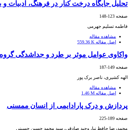
تحلیل جایگاه درخت کنار در فرهنگ، ادبیات و 
صفحه
123-148
فاطمه تسلیم جهرمی
مشاهده مقاله
اصل مقاله
559.36 K
واکاوی عوامل موثر بر طرد و جداشدگی گروه‌
صفحه
149-187
الهه کشیری، ناصر برک پور
مشاهده مقاله
اصل مقاله
1.46 M
پردازش و درک پارادایمی از انسان ممسنی
صفحه
189-225
محمدرضا حافظ نیا، وحید صادقی، سید محمد حسین حسینی